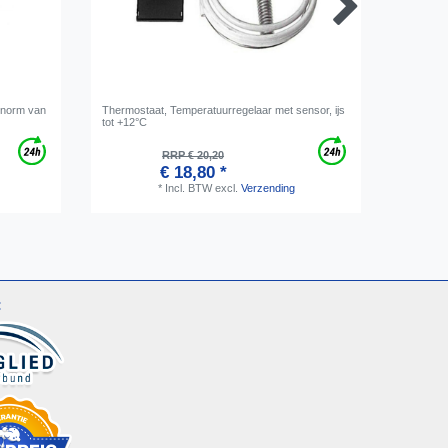
onorm van
Thermostaat, Temperatuurregelaar met sensor, ijs
Afstandsh
tot +12°C
zwart
RRP € 20,20
€ 18,80 *
*
Incl. BTW
excl.
Verzending
: