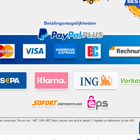
Betalingsmogelijkheden
ts reserved. Prices incl. VAT. 19% VAT Basic prices see article detail | * Applies to deliveries to the UK!