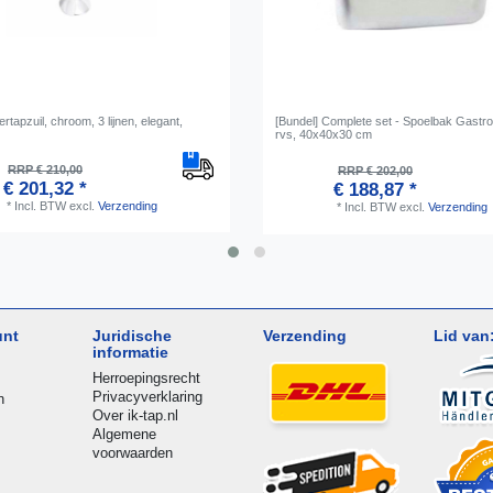
ertapzuil, chroom, 3 lijnen, elegant,
[Bundel] Complete set - Spoelbak Gastr
rvs, 40x40x30 cm
RRP € 210,00
RRP € 202,00
€ 201,32 *
€ 188,87 *
*
Incl. BTW
excl.
Verzending
*
Incl. BTW
excl.
Verzending
unt
Juridische
Verzending
Lid van
informatie
Herroepingsrecht
Privacyverklaring
n
Over ik-tap.nl
Algemene
voorwaarden