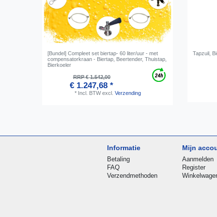
[Bundel] Compleet set biertap- 60 liter/uur - met
Tapzuil, Bi
compensatorkraan - Biertap, Beertender, Thuistap,
Bierkoeler
RRP € 1.542,00
€ 1.247,68 *
*
Incl. BTW
excl.
Verzending
Informatie
Mijn acco
Betaling
Aanmelden
FAQ
Register
Verzendmethoden
Winkelwage