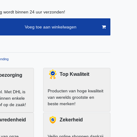
ng wordt binnen 24 uur verzonden!
Voeg toe aan winkelwagen
nding
Top Kwaliteit
 bezorging
Producten van hoge kwaliteit
el. Met DHL is
van werelds grootste en
binnen enkele
beste merken!
of op de zaak!
evredenheid
Zekerheid
 van onze
Veilig online shoppen dankzij