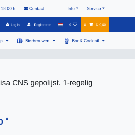
 18:00 h
Contact
Info
Service
Log in
Registreren
0
0
€ 0,00
ap
Bierbrouwen
Bar & Cocktail
Pisa CNS gepolijst, 1-regelig
*
00