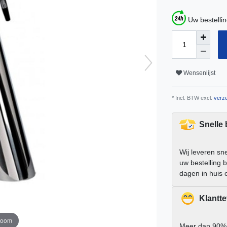
Uw bestelli
Wensenlijst
* Incl. BTW excl.
verze
Snelle
Wij leveren sn
uw bestelling 
dagen in huis 
Klantt
zoom
Meer dan 90%