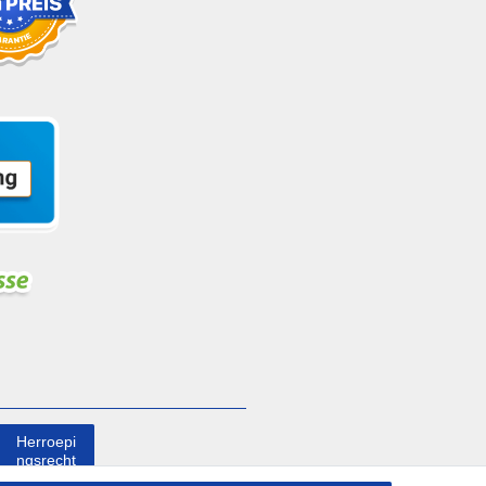
Herroepi
ngsrecht
uitoefene