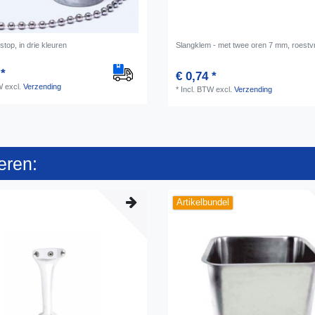
stop, in drie kleuren
Slangklem - met twee oren 7 mm, roestvri
 *
€ 0,74 *
W
excl.
Verzending
*
Incl. BTW
excl.
Verzending
eren:
Artikelbundel