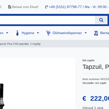
0
Betaal met iDeal!
+49 (5151) 87798-77 / Ma - Vr: 09:00 -
sen
Hygiene
Glühweindispenser
Biert
pzuil, Pisa CNS gepolijst, 1-regelig
Ich-zapfe
Tapzuil, 
Item nummer
443153
Hersteller:
ich-zapfe
€ 222,
Inhoud
1
stuk