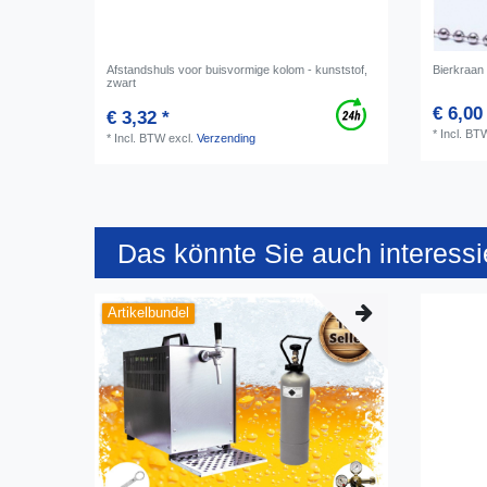
Afstandshuls voor buisvormige kolom - kunststof,
Bierkraan 
zwart
€ 6,00
€ 3,32 *
*
Incl. BT
*
Incl. BTW
excl.
Verzending
Das könnte Sie auch interessi
Artikelbundel