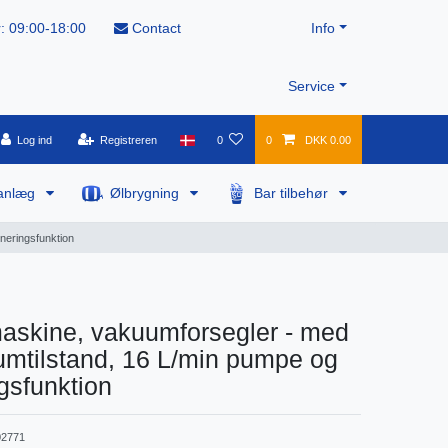
: 09:00-18:00
Contact
Info
Service
Log ind
Registreren
0
0
DKK 0.00
anlæg
Ølbrygning
Bar tilbehør
neringsfunktion
skine, vakuumforsegler - med
mtilstand, 16 L/min pumpe og
gsfunktion
2771