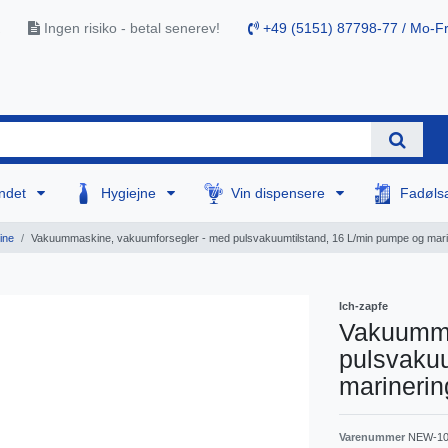
Ingen risiko - betal senerev!
+49 (5151) 87798-77 / Mo-Fr
ndet
Hygiejne
Vin dispensere
Fadøls
ine
Vakuummaskine, vakuumforsegler - med pulsvakuumtilstand, 16 L/min pumpe og mari
Ich-zapfe
Vakuumma
pulsvakuu
marinerin
Varenummer
NEW-10