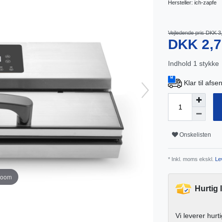
Hersteller:
ich-zapfe
Vejledende pris DKK 3
DKK 2,
Indhold
1
stykke
Klar til afs
Onskelisten
* Inkl. moms ekskl.
Lev
zoom
Hurtig 
Vi leverer hurt