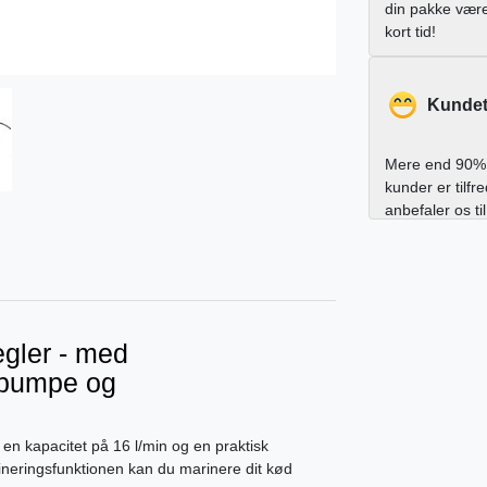
din pakke vær
kort tid!
Kundet
Mere end 90% 
kunder er tilfr
anbefaler os ti
gler - med
 pumpe og
en kapacitet på 16 l/min og en praktisk
ineringsfunktionen kan du marinere dit kød