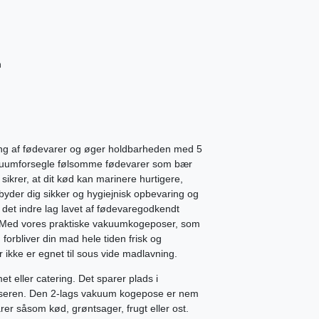
n
ring af fødevarer og øger holdbarheden med 5
kuumforsegle følsomme fødevarer som bær
sikrer, at dit kød kan marinere hurtigere,
lbyder dig sikker og hygiejnisk opbevaring og
 det indre lag lavet af fødevaregodkendt
). Med vores praktiske vakuumkogeposer, som
forbliver din mad hele tiden frisk og
 ikke er egnet til sous vide madlavning.
t eller catering. Det sparer plads i
ryseren. Den 2-lags vakuum kogepose er nem
rer såsom kød, grøntsager, frugt eller ost.