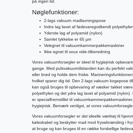
på ingen tid.
Nøglefunktioner:
2-lags vakuum madlavningspose
Indre lag lavet af fødevaregodkendt polyethyle
Yderste lag af polyamid (nylon)
Samlet tykkelse er 65 µm
Velegnet til vakuumkammerpakkemaskiner
Ikke egnet til sous vide-tilberedning
Vores vakuumforsegler er ideel til hygiejnisk opbeva
gange. Med pulsvakuumtilstanden kan du perfekt va
eller brød og holde dem friske. Marineringsfunktionen 
hvilket sparer dig tid. Den 2-lags vakuum kogepose ti
kan også bruges til opbevaring af væsker takket være
polyethylen og det ydre lag lavet af polyamid (nylon
er specialfremstillet til vakuumkammerpakkemaskiner, 
hygiejnisk. Bemærk venligst, at vores vakuumforsegler
Vores vakuumforsegler er det ideelle værktøj til hjemme
køleskabet og beskytter mad mod frysebrænding i f
at bruge og kan bruges til en række forskellige fødeva