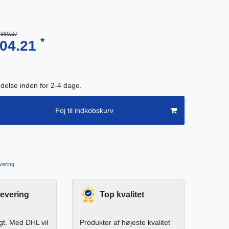
,380.27
*
704.21
endelse inden for 2-4 dage.
Foj til indkobskurv
ering
levering
Top kvalitet
igt. Med DHL vil
Produkter af højeste kvalitet