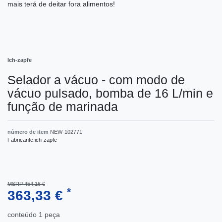
mais terá de deitar fora alimentos!
Ich-zapfe
Selador a vácuo - com modo de
vácuo pulsado, bomba de 16 L/min e
função de marinada
número de item
NEW-102771
Fabricante:
ich-zapfe
MSRP 454,16 €
*
363,33 €
conteúdo
1
peça