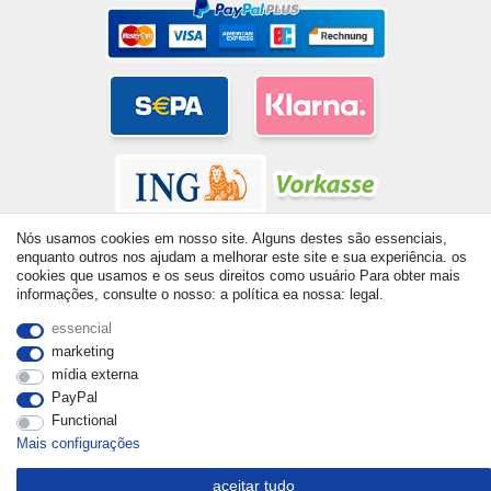
Nós usamos cookies em nosso site. Alguns destes são essenciais,
enquanto outros nos ajudam a melhorar este site e sua experiência. os
cookies que usamos e os seus direitos como usuário Para obter mais
informações, consulte o nosso: a política ea nossa: legal.
© Copyright 2026 | Todos os direitos reservados. - All rights
essencial
reserved. Prices incl. VAT. 19% VAT Basic prices see article detail
marketing
| * Applies to deliveries to the UK!
mídia externa
PayPal
Functional
Mais configurações
aceitar tudo