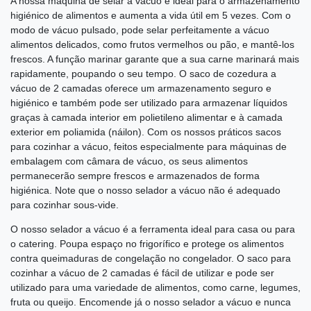
A nossa máquina de selar a vácuo é ideal para o armazenamento
higiénico de alimentos e aumenta a vida útil em 5 vezes. Com o
modo de vácuo pulsado, pode selar perfeitamente a vácuo
alimentos delicados, como frutos vermelhos ou pão, e mantê-los
frescos. A função marinar garante que a sua carne marinará mais
rapidamente, poupando o seu tempo. O saco de cozedura a
vácuo de 2 camadas oferece um armazenamento seguro e
higiénico e também pode ser utilizado para armazenar líquidos
graças à camada interior em polietileno alimentar e à camada
exterior em poliamida (náilon). Com os nossos práticos sacos
para cozinhar a vácuo, feitos especialmente para máquinas de
embalagem com câmara de vácuo, os seus alimentos
permanecerão sempre frescos e armazenados de forma
higiénica. Note que o nosso selador a vácuo não é adequado
para cozinhar sous-vide.
O nosso selador a vácuo é a ferramenta ideal para casa ou para
o catering. Poupa espaço no frigorífico e protege os alimentos
contra queimaduras de congelação no congelador. O saco para
cozinhar a vácuo de 2 camadas é fácil de utilizar e pode ser
utilizado para uma variedade de alimentos, como carne, legumes,
fruta ou queijo. Encomende já o nosso selador a vácuo e nunca