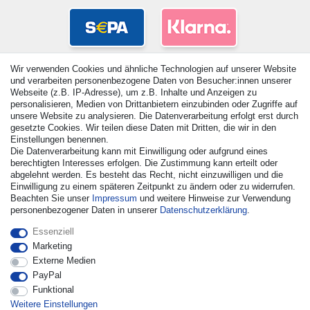
Wir verwenden Cookies und ähnliche Technologien auf unserer Website
und verarbeiten personenbezogene Daten von Besucher:innen unserer
Webseite (z.B. IP-Adresse), um z.B. Inhalte und Anzeigen zu
personalisieren, Medien von Drittanbietern einzubinden oder Zugriffe auf
unsere Website zu analysieren. Die Datenverarbeitung erfolgt erst durch
gesetzte Cookies. Wir teilen diese Daten mit Dritten, die wir in den
Einstellungen benennen.
Die Datenverarbeitung kann mit Einwilligung oder aufgrund eines
© Copyright 2026 | Alle Rechte vorbehalten. - Alle Rechte
berechtigten Interesses erfolgen. Die Zustimmung kann erteilt oder
vorbehalten. Preisangaben inkl. gesetzl. 19% MwSt. |
abgelehnt werden. Es besteht das Recht, nicht einzuwilligen und die
Grundpreise siehe Artikeldetail | *Gilt für Lieferungen nach
Einwilligung zu einem späteren Zeitpunkt zu ändern oder zu widerrufen.
Deutschland!
Beachten Sie unser
Impressum
und weitere Hinweise zur Verwendung
personenbezogener Daten in unserer
Daten­schutz­erklärung
.
Kontakt
Vertrag widerrufen
Essenziell
Marketing
Externe Medien
PayPal
Funktional
Weitere Einstellungen