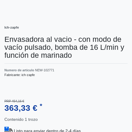
Ich-zapfe
Envasadora al vacio - con modo de
vacío pulsado, bomba de 16 L/min y
función de marinado
Numero de articulo
NEW-102771
Fabricante:
ich-zapfe
PRP 454,16 €
*
363,33 €
Contenido
1
trozo
Listo para enviar dentro de 2-4 días.