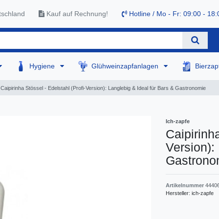
tschland
Kauf auf Rechnung!
Hotline / Mo - Fr: 09:00 - 18:
Hygiene
Glühweinzapfanlagen
Bierza
Caipirinha Stössel - Edelstahl (Profi-Version): Langlebig & Ideal für Bars & Gastronomie
Ich-zapfe
Caipirinha
Version):
Gastrono
Artikelnummer
4440
Hersteller:
ich-zapfe