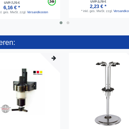
UVP 2,79 €
UVP 7,70 €
2,23 € *
6,16 € *
*
inkl. ges. MwSt.
zzgl.
Versandko
kl. ges. MwSt.
zzgl.
Versandkosten
eren: