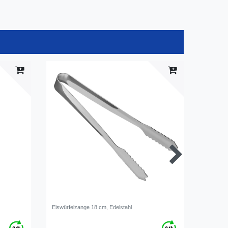
Eiswürfelzange 18 cm, Edelstahl
Boston Sh
28 oz/82