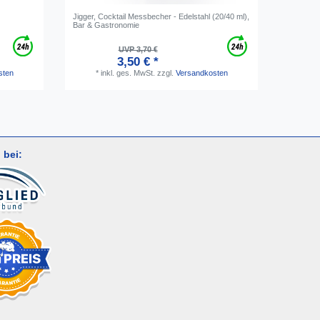
Jigger, Cocktail Messbecher - Edelstahl (20/40 ml),
Barsieb &
Bar & Gastronomie
perfekte 
UVP 3,70 €
3,50 € *
*
i
sten
*
inkl. ges. MwSt.
zzgl.
Versandkosten
 bei: