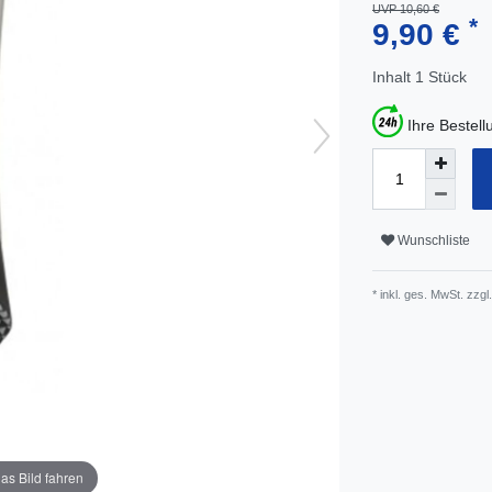
UVP 10,60 €
*
9,90 €
Inhalt
1
Stück
Ihre Bestel
Wunschliste
* inkl. ges. MwSt. zzgl.
as Bild fahren