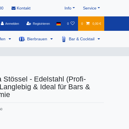
00
Kontakt
Info
Service
Anmelden
Registrieren
0
0
0,00 €
pfen
Bierbrauen
Bar & Cocktail
 Stössel - Edelstahl (Profi-
 Langlebig & Ideal für Bars &
mie
60