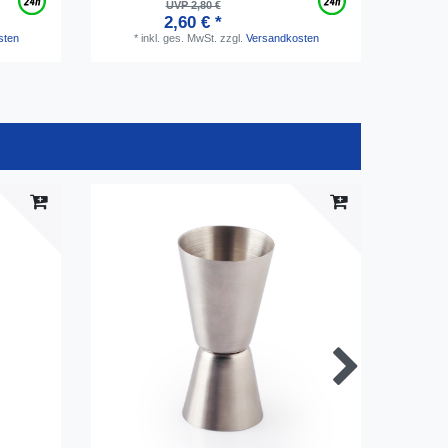
UVP 2,80 €
2,60 € *
sten
*
inkl. ges. MwSt.
zzgl.
Versandkosten
*
i