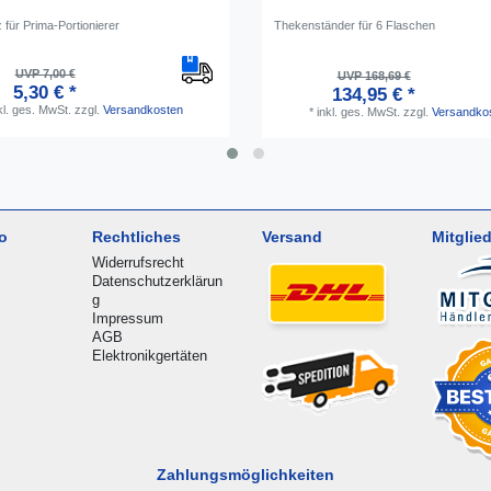
für Prima-Portionierer
Thekenständer für 6 Flaschen
UVP 7,00 €
UVP 168,69 €
5,30 € *
134,95 € *
kl. ges. MwSt.
zzgl.
Versandkosten
*
inkl. ges. MwSt.
zzgl.
Versandko
o
Rechtliches
Versand
Mitglied
Widerrufsrecht
Datenschutzerklärun
g
Impressum
AGB
Elektronikgertäten
Zahlungsmöglichkeiten