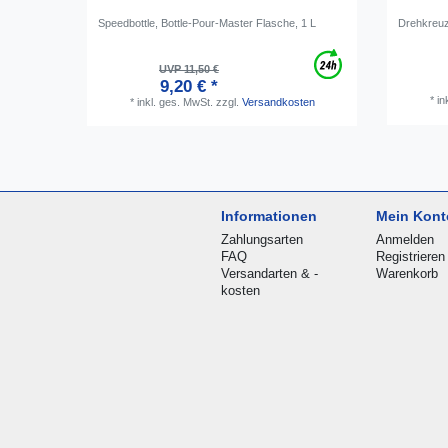
Speedbottle, Bottle-Pour-Master Flasche, 1 L
Drehkreuz 
UVP 11,50 €
9,20 € *
*
in
*
inkl. ges. MwSt.
zzgl.
Versandkosten
Informationen
Mein Kont
Zahlungsarten
Anmelden
FAQ
Registrieren
Versandarten & -
Warenkorb
kosten