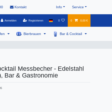
00
Kontakt
Info
Service
Anmelden
Registrieren
0
0
0,00 €
pfen
Bierbrauen
Bar & Cocktail
ocktail Messbecher - Edelstahl
), Bar & Gastronomie
35