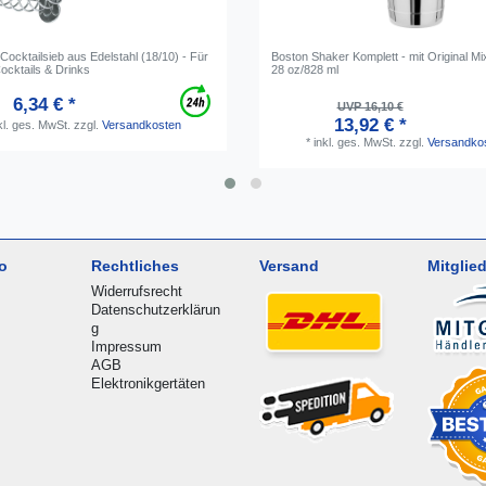
Cocktailsieb aus Edelstahl (18/10) - Für
Boston Shaker Komplett - mit Original Mi
ocktails & Drinks
28 oz/828 ml
6,34 € *
UVP 16,10 €
13,92 € *
kl. ges. MwSt.
zzgl.
Versandkosten
*
inkl. ges. MwSt.
zzgl.
Versandko
o
Rechtliches
Versand
Mitglied
Widerrufsrecht
Datenschutzerklärun
g
Impressum
AGB
Elektronikgertäten