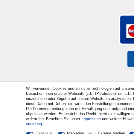
Wir verwenden Cookies und ähnliche Technologien auf unsere
Besucher:innen unserer Webseite (z.B. IP-Adresse), um z.B. I
© Copyright 2026 | Alle Rechte vorbehalten. - Alle Rec
einzubinden oder Zugriffe auf unsere Website zu analysieren. D
diese Daten mit Dritten, die wir in den Einstellungen benennen
Die Datenverarbeitung kann mit Einwilligung oder aufgrund ein
abgelehnt werden. Es besteht das Recht, nicht einzuwilligen u
widerrufen. Beachten Sie unser
Impressum
und weitere Hinwe
erklärung
.
Essenziell
Marketing
Externe Medien