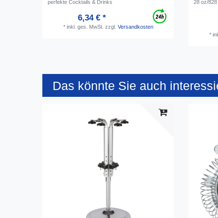
perfekte Cocktails & Drinks
28 oz/828
6,34 € *
*
inkl. ges. MwSt.
zzgl.
Versandkosten
*
in
Das könnte Sie auch interessi