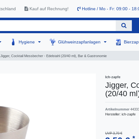
tschland
Kauf auf Rechnung!
Hotline / Mo - Fr: 09:00 - 18:
Hygiene
Glühweinzapfanlagen
Bierza
Jigger, Cocktail Messbecher - Edelstahl (20/40 ml), Bar & Gastronomie
Ich-zapfe
Jigger, C
(20/40 ml
Artikelnummer
4433
Hersteller:
ich-zapfe
UVP 3,70 €
*