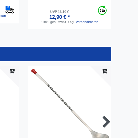
UVP 16,10 €
sten
12,90 € *
*
inkl. ges. MwSt.
zzgl.
Versandkosten
*
i