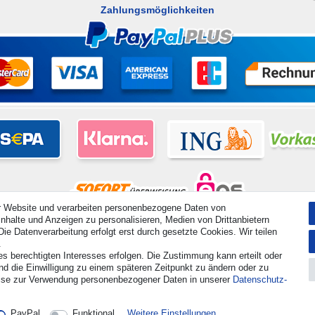
Zahlungsmöglichkeiten
r Website und verarbeiten personenbezogene Daten von
nhalte und Anzeigen zu personalisieren, Medien von Drittanbietern
hte vorbehalten. Preisangaben inkl. gesetzl. 19% MwSt. | Grundpreise siehe Artikeldetail | *Gilt für Lieferu
ie Datenverarbeitung erfolgt erst durch gesetzte Cookies. Wir teilen
.
es berechtigten Interesses erfolgen. Die Zustimmung kann erteilt oder
Kontakt
Vertrag widerrufen
nd die Einwilligung zu einem späteren Zeitpunkt zu ändern oder zu
ise zur Verwendung personenbezogener Daten in unserer
Daten­schutz­
PayPal
Funktional
Weitere Einstellungen