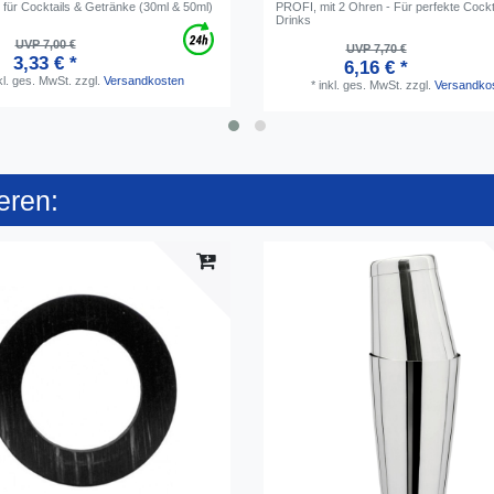
 für Cocktails & Getränke (30ml & 50ml)
PROFI, mit 2 Ohren - Für perfekte Cockt
Drinks
UVP 7,00 €
UVP 7,70 €
3,33 € *
6,16 € *
kl. ges. MwSt.
zzgl.
Versandkosten
*
inkl. ges. MwSt.
zzgl.
Versandko
eren: