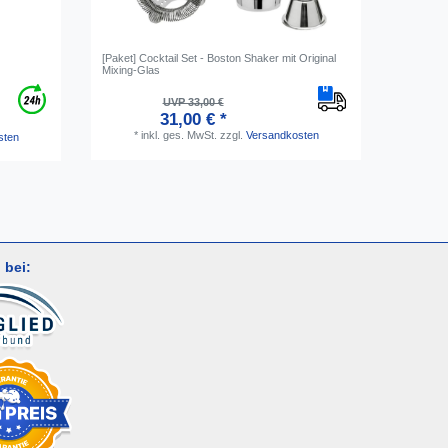
[Paket] Сocktail Set - Boston Shaker mit Original
RAPIDO K
Mixing-Glas
Kapselhe
Edelstahl
UVP 33,00 €
31,00 € *
*
i
*
inkl. ges. MwSt.
zzgl.
Versandkosten
sten
 bei: