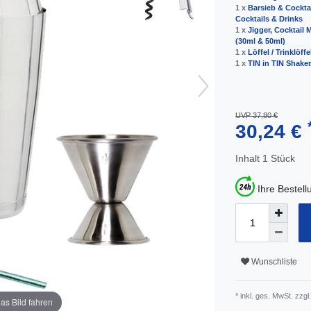
1 x
Barsieb & Cocktai
Cocktails & Drinks
1 x
Jigger, Cocktail 
(30ml & 50ml)
1 x
Löffel / Trinklöffe
1 x
TIN in TIN Shaker
UVP 37,80 €
30,24 €
Inhalt
1
Stück
Ihre Bestel
Wunschliste
* inkl. ges. MwSt. zzgl.
as Bild fahren