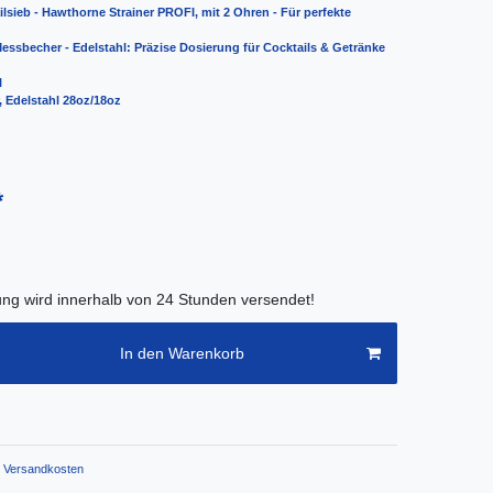
lsieb - Hawthorne Strainer PROFI, mit 2 Ohren - Für perfekte
Messbecher - Edelstahl: Präzise Dosierung für Cocktails & Getränke
l
, Edelstahl 28oz/18oz
*
lung wird innerhalb von 24 Stunden versendet!
In den Warenkorb
Versandkosten