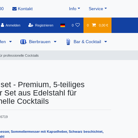
00
Kontakt
Info
Service
Anmelden
Registrieren
0
0
0,00 €
pfen
Bierbrauen
Bar & Cocktail
ür professionelle Cocktails
 set - Premium, 5-teiliges
 Set aus Edelstahl für
nelle Cocktails
6719
esser, Sommeliermesser mit Kapselheber, Schwarz beschichtet,
ahl