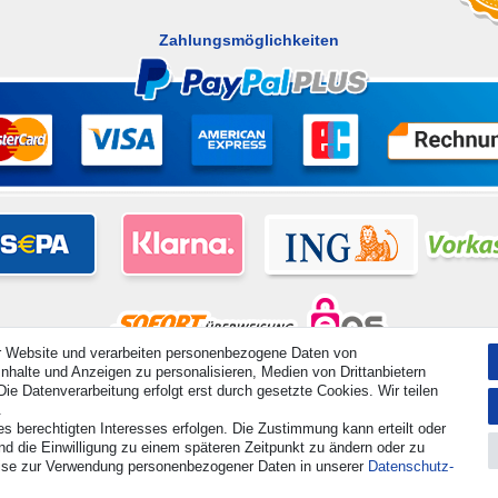
Zahlungsmöglichkeiten
r Website und verarbeiten personenbezogene Daten von
nhalte und Anzeigen zu personalisieren, Medien von Drittanbietern
hte vorbehalten. Preisangaben inkl. gesetzl. 19% MwSt. | Grundpreise siehe Artikeldetail | *Gilt für Lieferu
ie Datenverarbeitung erfolgt erst durch gesetzte Cookies. Wir teilen
.
es berechtigten Interesses erfolgen. Die Zustimmung kann erteilt oder
Kontakt
Vertrag widerrufen
nd die Einwilligung zu einem späteren Zeitpunkt zu ändern oder zu
ise zur Verwendung personenbezogener Daten in unserer
Daten­schutz­