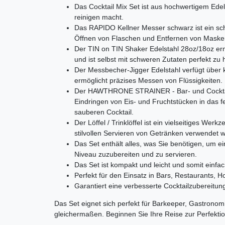
Das Cocktail Mix Set ist aus hochwertigem Edels
reinigen macht.
Das RAPIDO Kellner Messer schwarz ist ein sc
Öffnen von Flaschen und Entfernen von Maske
Der TIN on TIN Shaker Edelstahl 28oz/18oz er
und ist selbst mit schweren Zutaten perfekt zu
Der Messbecher-Jigger Edelstahl verfügt über 
ermöglicht präzises Messen von Flüssigkeiten.
Der HAWTHRONE STRAINER - Bar- und Cocktail
Eindringen von Eis- und Fruchtstücken in das fe
sauberen Cocktail.
Der Löffel / Trinklöffel ist ein vielseitiges W
stilvollen Servieren von Getränken verwendet 
Das Set enthält alles, was Sie benötigen, um e
Niveau zuzubereiten und zu servieren.
Das Set ist kompakt und leicht und somit einfac
Perfekt für den Einsatz in Bars, Restaurants, H
Garantiert eine verbesserte Cocktailzubereitun
Das Set eignet sich perfekt für Barkeeper, Gastronom
gleichermaßen. Beginnen Sie Ihre Reise zur Perfektion