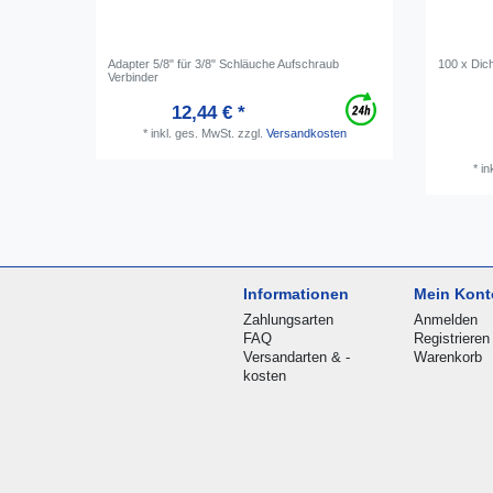
Adapter 5/8" für 3/8" Schläuche Aufschraub
100 x Dic
Verbinder
12,44 € *
*
inkl. ges. MwSt.
zzgl.
Versandkosten
*
in
Informationen
Mein Kont
Zahlungsarten
Anmelden
FAQ
Registrieren
Versandarten & -
Warenkorb
kosten