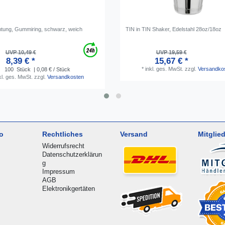
htung, Gummiring, schwarz, weich
TIN in TIN Shaker, Edelstahl 28oz/18oz
UVP 10,49 €
UVP 19,59 €
8,39 € *
15,67 € *
*
inkl. ges. MwSt.
zzgl.
Versandko
100
Stück
| 0,08 € / Stück
kl. ges. MwSt.
zzgl.
Versandkosten
o
Rechtliches
Versand
Mitglied
Widerrufsrecht
Datenschutzerklärun
g
Impressum
AGB
Elektronikgertäten