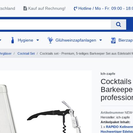
tschland
Kauf auf Rechnung!
Hotline / Mo - Fr: 09:00 - 18:
Hygiene
Glühweinzapfanlagen
Bierza
hrgläser
Cocktail Set
Cocktails set - Premium, 5-teiliges Barkeeper Set aus Edelstahl f
Ich-zapfe
Cocktails
Barkeeper
professio
Artikelnummer
NEW-
Hersteller:
ich-zapfe
Artikelpaket Inhalt:
1 x
RAPIDO Kellnerm
Hochwertiger Edelst