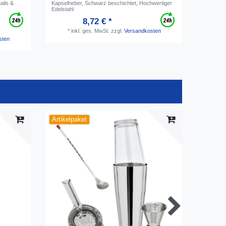
ails &
Kapselheber, Schwarz beschichtet, Hochwertiger
Edelstahl
8,72 € *
*
inkl. ges. MwSt.
zzgl.
Versandkosten
*
i
sten
Artikelpaket