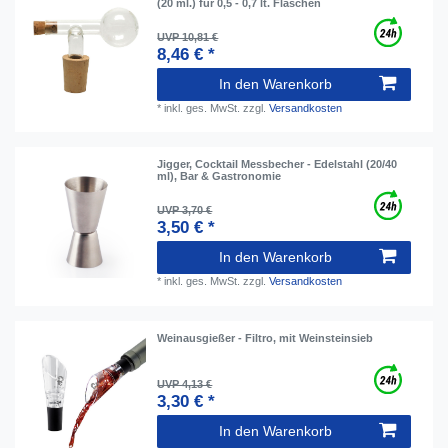
(20 ml.) für 0,5 - 0,7 lt. Flaschen
UVP 10,81 €
8,46 € *
In den Warenkorb
*
inkl. ges. MwSt.
zzgl.
Versandkosten
Jigger, Cocktail Messbecher - Edelstahl (20/40
ml), Bar & Gastronomie
UVP 3,70 €
3,50 € *
In den Warenkorb
*
inkl. ges. MwSt.
zzgl.
Versandkosten
Weinausgießer - Filtro, mit Weinsteinsieb
UVP 4,13 €
3,30 € *
In den Warenkorb