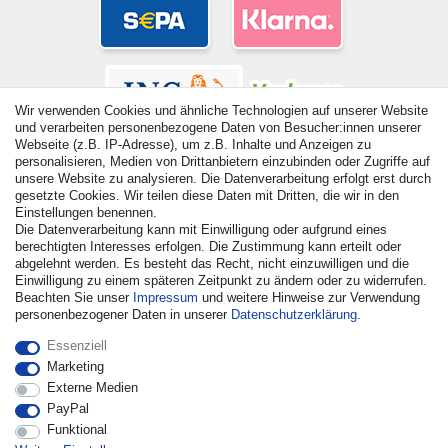
Wir verwenden Cookies und ähnliche Technologien auf unserer Website
und verarbeiten personenbezogene Daten von Besucher:innen unserer
Webseite (z.B. IP-Adresse), um z.B. Inhalte und Anzeigen zu
personalisieren, Medien von Drittanbietern einzubinden oder Zugriffe auf
unsere Website zu analysieren. Die Datenverarbeitung erfolgt erst durch
gesetzte Cookies. Wir teilen diese Daten mit Dritten, die wir in den
Einstellungen benennen.
© Copyright 2026 | Alle Rechte vorbehalten. - Alle Rechte
Die Datenverarbeitung kann mit Einwilligung oder aufgrund eines
vorbehalten. Preisangaben inkl. gesetzl. 19% MwSt. |
berechtigten Interesses erfolgen. Die Zustimmung kann erteilt oder
Grundpreise siehe Artikeldetail | *Gilt für Lieferungen nach
abgelehnt werden. Es besteht das Recht, nicht einzuwilligen und die
Deutschland!
Einwilligung zu einem späteren Zeitpunkt zu ändern oder zu widerrufen.
Beachten Sie unser
Impressum
und weitere Hinweise zur Verwendung
Kontakt
Vertrag widerrufen
personenbezogener Daten in unserer
Daten­schutz­erklärung
.
Essenziell
Marketing
Externe Medien
PayPal
Funktional