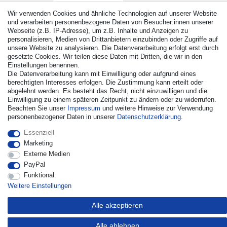
Wir verwenden Cookies und ähnliche Technologien auf unserer Website
und verarbeiten personenbezogene Daten von Besucher:innen unserer
Webseite (z.B. IP-Adresse), um z.B. Inhalte und Anzeigen zu
personalisieren, Medien von Drittanbietern einzubinden oder Zugriffe auf
unsere Website zu analysieren. Die Datenverarbeitung erfolgt erst durch
gesetzte Cookies. Wir teilen diese Daten mit Dritten, die wir in den
Einstellungen benennen.
Die Datenverarbeitung kann mit Einwilligung oder aufgrund eines
© Copyright 2026 | Alle Rechte vorbehalten. - Alle Rechte
berechtigten Interesses erfolgen. Die Zustimmung kann erteilt oder
vorbehalten. Preisangaben inkl. gesetzl. 19% MwSt. |
abgelehnt werden. Es besteht das Recht, nicht einzuwilligen und die
Grundpreise siehe Artikeldetail | *Gilt für Lieferungen nach
Einwilligung zu einem späteren Zeitpunkt zu ändern oder zu widerrufen.
Deutschland!
Beachten Sie unser
Impressum
und weitere Hinweise zur Verwendung
personenbezogener Daten in unserer
Daten­schutz­erklärung
.
Kontakt
Vertrag widerrufen
Essenziell
Marketing
Externe Medien
PayPal
Funktional
Weitere Einstellungen
Alle akzeptieren
Alle ablehnen