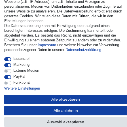
Webseite (z.B. IP-Adresse), um z.B. Inhalte und Anzeigen zu
personalisieren, Medien von Drittanbietern einzubinden oder Zugriffe auf
unsere Website zu analysieren. Die Datenverarbeitung erfolgt erst durch
gesetzte Cookies. Wir teilen diese Daten mit Dritten, die wir in den
Einstellungen benennen.
Die Datenverarbeitung kann mit Einwilligung oder aufgrund eines
© Copyright 2026 | Alle Rechte vorbehalten. - Alle Rechte
berechtigten Interesses erfolgen. Die Zustimmung kann erteilt oder
vorbehalten. Preisangaben inkl. gesetzl. 19% MwSt. |
abgelehnt werden. Es besteht das Recht, nicht einzuwilligen und die
Grundpreise siehe Artikeldetail | *Gilt für Lieferungen nach
Einwilligung zu einem späteren Zeitpunkt zu ändern oder zu widerrufen.
Deutschland!
Beachten Sie unser
Impressum
und weitere Hinweise zur Verwendung
personenbezogener Daten in unserer
Daten­schutz­erklärung
.
Kontakt
Vertrag widerrufen
Essenziell
Marketing
Externe Medien
PayPal
Funktional
Weitere Einstellungen
Alle akzeptieren
Alle ablehnen
Auswahl akzeptieren