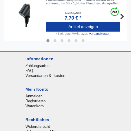
schwarz, für 0,5 - 1,5 Liter Flaschen, Ausgießer
UVP 8,20 €
7,70 € *
Artikel anzeigen
*
inkl. ges. MwSt.
zzgl.
Versandkosten
Informationen
Zahlungsarten
FAQ
Versandarten & -kosten
Mein Konto
Anmelden
Registrieren
Warenkorb
Rechtliches
Widerrufsrecht