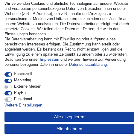
Wir verwenden Cookies und ähnliche Technologien auf unserer Website
und verarbeiten personenbezogene Daten von Besucher:innen unserer
Webseite (z.B. IP-Adresse), um z.B. Inhalte und Anzeigen zu
personalisieren, Medien von Drittanbietern einzubinden oder Zugriffe auf
unsere Website zu analysieren. Die Datenverarbeitung erfolgt erst durch
gesetzte Cookies. Wir teilen diese Daten mit Dritten, die wir in den
Einstellungen benennen.
Die Datenverarbeitung kann mit Einwilligung oder aufgrund eines
© Copyright 2026 | Alle Rechte vorbehalten. - Alle Rechte
berechtigten Interesses erfolgen. Die Zustimmung kann erteilt oder
vorbehalten. Preisangaben inkl. gesetzl. 19% MwSt. |
abgelehnt werden. Es besteht das Recht, nicht einzuwilligen und die
Grundpreise siehe Artikeldetail | *Gilt für Lieferungen nach
Einwilligung zu einem späteren Zeitpunkt zu ändern oder zu widerrufen.
Deutschland!
Beachten Sie unser
Impressum
und weitere Hinweise zur Verwendung
personenbezogener Daten in unserer
Daten­schutz­erklärung
.
Kontakt
Vertrag widerrufen
Essenziell
Marketing
Externe Medien
PayPal
Funktional
Weitere Einstellungen
Alle akzeptieren
Alle ablehnen