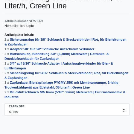
Liter/h, Green Line
Artikelnummer
NEW-569
Hersteller:
ich-zapfe
Artikelpaket Inhalt:
2 x
Sicherungsring für 3/8" Schlauch & Steckverbinder | Rot, für Bierleitungen
& Zapfanlagen
1 x
Adapter 5/8" für 3/8" Schläuche Aufschraub Verbinder
2 x
Bierschlauch, Bierleitung 3/8" (6,3mm) Meterware | Getränke- &
Druckluftschlauch für Zapfanlagen
1 x
3/4" auf 5/16" Schlauch-Adapter | Aufschraubverbinder für Bier- &
Luftleitungen
2 x
Sicherungsring für 5/16" Schlauch & Steckverbinder | Rot, für Bierleitungen
& Zapfanlagen
1 x
Zapfanlage, Bierzapfanlage PYGMY 25/K mit Membranpumpe, 1-leitig
Trockenkühlgerät aus Edelstahl, 35 Liter/h, Green Line
2 x
Druckluftschlauch NW 6mm (5/16" / 8mm) Meterware | Für Gastronomie &
Industrie
ZAPFKOPF