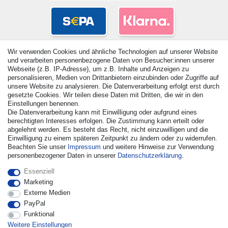
Wir verwenden Cookies und ähnliche Technologien auf unserer Website
und verarbeiten personenbezogene Daten von Besucher:innen unserer
Webseite (z.B. IP-Adresse), um z.B. Inhalte und Anzeigen zu
personalisieren, Medien von Drittanbietern einzubinden oder Zugriffe auf
unsere Website zu analysieren. Die Datenverarbeitung erfolgt erst durch
gesetzte Cookies. Wir teilen diese Daten mit Dritten, die wir in den
Einstellungen benennen.
Die Datenverarbeitung kann mit Einwilligung oder aufgrund eines
© Copyright 2026 | Alle Rechte vorbehalten. - Alle Rechte
berechtigten Interesses erfolgen. Die Zustimmung kann erteilt oder
vorbehalten. Preisangaben inkl. gesetzl. 19% MwSt. |
abgelehnt werden. Es besteht das Recht, nicht einzuwilligen und die
Grundpreise siehe Artikeldetail | *Gilt für Lieferungen nach
Einwilligung zu einem späteren Zeitpunkt zu ändern oder zu widerrufen.
Deutschland!
Beachten Sie unser
Impressum
und weitere Hinweise zur Verwendung
personenbezogener Daten in unserer
Daten­schutz­erklärung
.
Kontakt
Vertrag widerrufen
Essenziell
Marketing
Externe Medien
PayPal
Funktional
Weitere Einstellungen