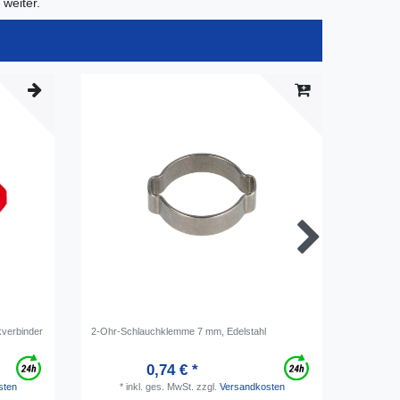
weiter.
kverbinder
2-Ohr-Schlauchklemme 7 mm, Edelstahl
1 x Dicht
Polyäthyl
0,74 € *
sten
*
inkl. ges. MwSt.
zzgl.
Versandkosten