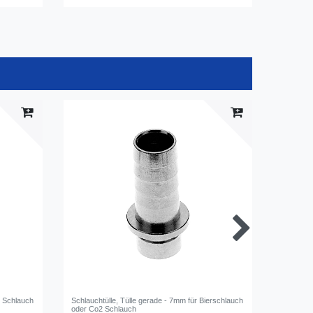
*
i
2 Schlauch
Schlauchtülle, Tülle gerade - 7mm für Bierschlauch
Sicherung
oder Co2 Schlauch
| Rot, fü