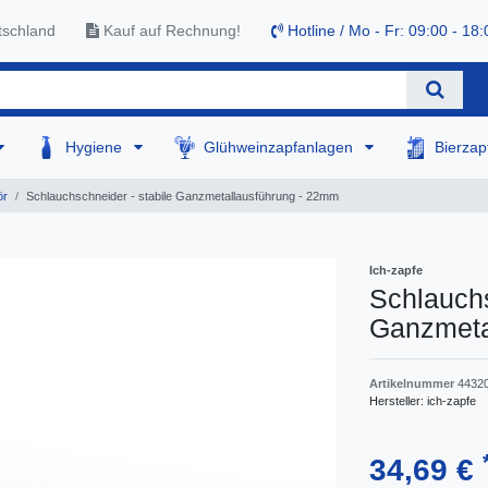
tschland
Kauf auf Rechnung!
Hotline / Mo - Fr: 09:00 - 18:
Hygiene
Glühweinzapfanlagen
Bierza
ör
Schlauchschneider - stabile Ganzmetallausführung - 22mm
Ich-zapfe
Schlauchs
Ganzmeta
Artikelnummer
4432
Hersteller:
ich-zapfe
34,69 €