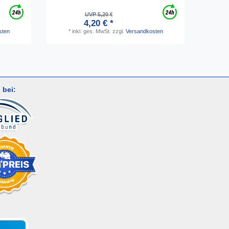
UVP 5,20 €
4,20 € *
*
i
sten
*
inkl. ges. MwSt.
zzgl.
Versandkosten
 bei: