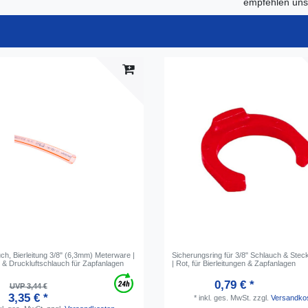
empfehlen uns 
ch, Bierleitung 3/8" (6,3mm) Meterware |
Sicherungsring für 3/8" Schlauch & Stec
 & Druckluftschlauch für Zapfanlagen
| Rot, für Bierleitungen & Zapfanlagen
0,79 € *
UVP 3,44 €
3,35 € *
*
inkl. ges. MwSt.
zzgl.
Versandko