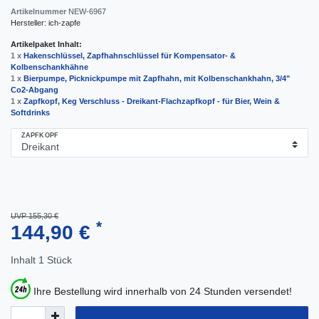
Artikelnummer
NEW-6967
Hersteller:
ich-zapfe
Artikelpaket Inhalt:
1 x
Hakenschlüssel, Zapfhahnschlüssel für Kompensator- &
Kolbenschankhähne
1 x
Bierpumpe, Picknickpumpe mit Zapfhahn, mit Kolbenschankhahn, 3/4"
Co2-Abgang
1 x
Zapfkopf, Keg Verschluss - Dreikant-Flachzapfkopf - für Bier, Wein &
Softdrinks
ZAPFKOPF
UVP 155,30 €
*
144,90 €
Inhalt
1
Stück
Ihre Bestellung wird innerhalb von 24 Stunden versendet!