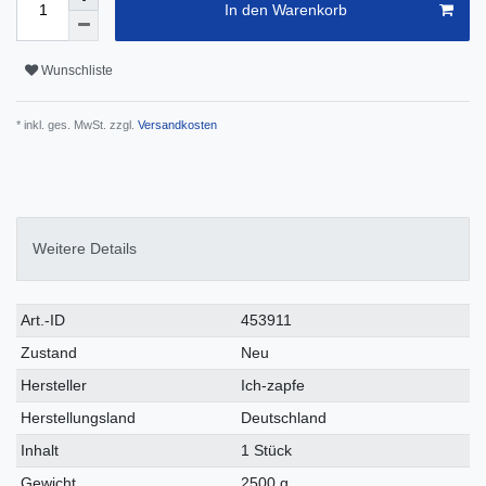
In den Warenkorb
Wunschliste
* inkl. ges. MwSt. zzgl.
Versandkosten
Weitere Details
Technisches
Wert
Art.-ID
453911
Merkmal
Zustand
Neu
Hersteller
Ich-zapfe
Herstellungsland
Deutschland
Inhalt
1 Stück
Gewicht
2500 g