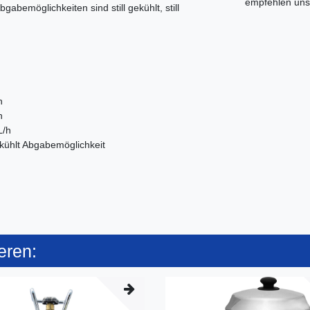
empfehlen uns 
bemöglichkeiten sind still gekühlt, still
n
n
L/h
ekühlt Abgabemöglichkeit
eren: