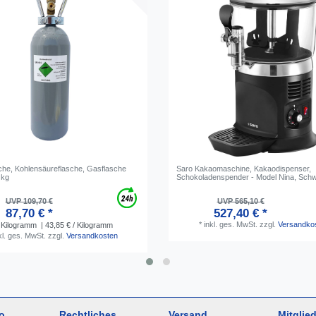
he, Kohlensäureflasche, Gasflasche
Saro Kakaomaschine, Kakaodispenser,
 kg
Schokoladenspender - Model Nina, Sch
UVP 109,70 €
UVP 565,10 €
87,70 € *
527,40 € *
*
inkl. ges. MwSt.
zzgl.
Versandko
Kilogramm
| 43,85 € / Kilogramm
kl. ges. MwSt.
zzgl.
Versandkosten
o
Rechtliches
Versand
Mitglied