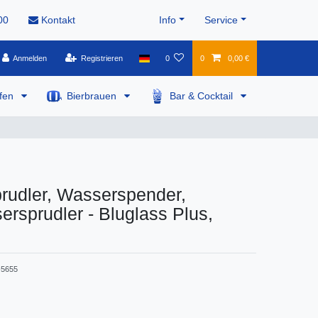
00
Kontakt
Info
Service
Anmelden
Registrieren
0
0
0,00 €
pfen
Bierbrauen
Bar & Cocktail
rudler, Wasserspender,
ersprudler - Bluglass Plus,
5655