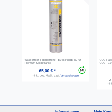
Wasserfilter, Filterpatrone - EVERPURE 4C für
CO2 Flasc
Premium Kaltgetränke
CO2 - 2,0
65,00 € *
*
inkl. ges. MwSt.
zzgl.
Versandkosten
2
*
in
Informationen
Mein Kont