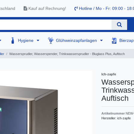
tschland
Kauf auf Rechnung!
Hotline / Mo - Fr: 09:00 - 18:
Hygiene
Glühweinzapfanlagen
Bierza
ler
Wassersprudler, Wasserspender, Trinkwassersprudler - Bluglass Plus, Auftisch
Ich-zapfe
Wassersp
Trinkwass
Auftisch
Artikelnummer
NEW-
Hersteller:
ich-zapfe