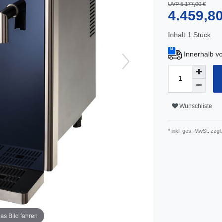
UVP 5.177,00 €
4.459,8
Inhalt
1
Stück
Innerhalb v
Wunschliste
* inkl. ges. MwSt. zzgl.
as Bild fahren