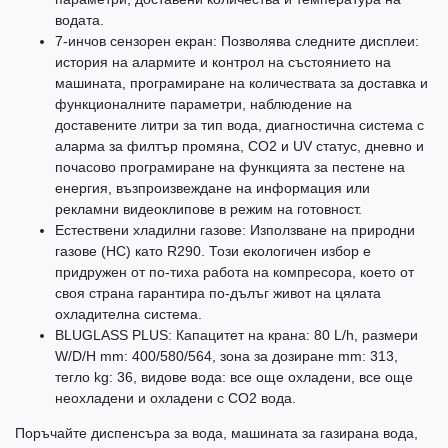
водата.
7-инчов сензорен екран: Позволява следните дисплеи:
история на алармите и контрол на състоянието на
машината, програмиране на количествата за доставка и
функционалните параметри, наблюдение на
доставените литри за тип вода, диагностична система с
аларма за филтър промяна, CO2 и UV статус, дневно и
почасово програмиране на функцията за пестене на
енергия, възпроизвеждане на информация или
рекламни видеоклипове в режим на готовност.
Естествени хладилни газове: Използване на природни
газове (HC) като R290. Този екологичен избор е
придружен от по-тиха работа на компресора, което от
своя страна гарантира по-дълъг живот на цялата
охладителна система.
BLUGLASS PLUS: Капацитет на крана: 80 L/h, размери
W/D/H mm: 400/580/564, зона за дозиране mm: 313,
тегло kg: 36, видове вода: все още охладени, все още
неохладени и охладени с CO2 вода.
Поръчайте диспенсъра за вода, машината за газирана вода,