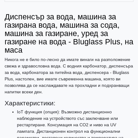
Диспенсър за вода, машина за
газирана вода, машина за сода,
машина за газиране, уред за
газиране на вода - Bluglass Plus, на
маса
Никога не е било по-лесно да имате винаги на разположение
свежа и здравословна вода. С водния карбонатор, диспенсъра
за вода, карбонатора за питейна вода, диспенсера - Bluglass
Plus, настолен, вие имате съвременна машина, която ви
позволява да се наслаждавате на прохладни и подхранващи
напитки всеки ден.
Характеристики:
IoT функция (опция): Възможно дистанционно
наблюдение на устройството със заключване или
рестартиране. Консумация на CO2 и ниво на UV
лампата. Дистанционен контрол на функционални
параметри, доставени количества и температура на