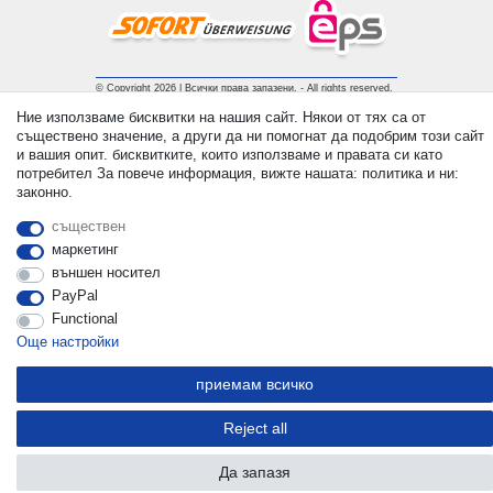
© Copyright 2026 | Всички права запазени. - All rights reserved.
Prices incl. VAT. 19% VAT Basic prices see article detail | *
Ние използваме бисквитки на нашия сайт. Някои от тях са от
Applies to deliveries to the UK!
съществено значение, а други да ни помогнат да подобрим този сайт
и вашия опит. бисквитките, които използваме и правата си като
потребител За повече информация, вижте нашата: политика и ни:
контакт
Withdraw from contract here
законно.
съществен
маркетинг
външен носител
PayPal
Functional
Още настройки
приемам всичко
Reject all
Да запазя