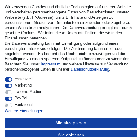
Wir verwenden Cookies und ähnliche Technologien auf unserer Website
und verarbeiten personenbezogene Daten von Besucher:innen unserer
Webseite (z.B. IP-Adresse), um z.B. Inhalte und Anzeigen zu
personalisieren, Medien von Drittanbietern einzubinden oder Zugriffe auf
unsere Website zu analysieren. Die Datenverarbeitung erfolgt erst durch
gesetzte Cookies. Wir teilen diese Daten mit Dritten, die wir in den
Einstellungen benennen.
Die Datenverarbeitung kann mit Einwilligung oder aufgrund eines
© Copyright 2026 | Alle Rechte vorbehalten. - Alle Rechte
berechtigten Interesses erfolgen. Die Zustimmung kann erteilt oder
vorbehalten. Preisangaben inkl. gesetzl. 19% MwSt. |
abgelehnt werden. Es besteht das Recht, nicht einzuwilligen und die
Grundpreise siehe Artikeldetail | *Gilt für Lieferungen nach
Einwilligung zu einem späteren Zeitpunkt zu ändern oder zu widerrufen.
Deutschland!
Beachten Sie unser
Impressum
und weitere Hinweise zur Verwendung
personenbezogener Daten in unserer
Daten­schutz­erklärung
.
Kontakt
Vertrag widerrufen
Essenziell
Marketing
Externe Medien
PayPal
Funktional
Weitere Einstellungen
Alle akzeptieren
Alle ablehnen