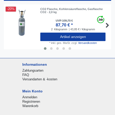
-20%
CO2 Flasche, Kohlensäureflasche, Gasflasche
CO2 - 2,0 kg
UVP 109,70 €
87,70 € *
2
Kilogramm
| 43,85 € / Kilogramm
Artikel anzeigen
*
inkl. ges. MwSt.
zzgl.
Versandkosten
Informationen
Zahlungsarten
FAQ
Versandarten & -kosten
Mein Konto
Anmelden
Registrieren
Warenkorb