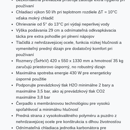
používaní
Chladiaci výkon 50 l/h pri teplotnom rozdiele ΔT = 10°C
vďaka mokrý chladič
Ohrievanie od 5° do 13°C pri výdaji neperlivej vody
Výška podávania 29 cm a odnímateľná odkvapkávacia
tácka pre extra pohodlie pri plnení nápojov
Tlačidlá z nehrdzavejúcej ocele, funkcia nízkej hlučnosti a
vymeniteľný predný dizajn pre dodatočný komfort pri
používaní
Rozmery (ŠxHxV) 420 x 550 x 1330 mm a hmotnosť 35 kg
zaručujú priestorovo úsporný, no robustný dizajn
Maximálna spotreba energie 430 W pre energeticky
úsporné použitie
Podporujte prevádzkový tlak H2O minimálne 2 bary a
maximálne 3,5 bar, ako aj prevádzkový tlak CO2
maximálne 3,8 bar
Čerpadlo s membránovou technológiou pre vysokú
spoľahlivosť a minimálnu hlučnosť
Predná strana z vysokokvalitného polyméru a puzdro z
nehrdzavejúcej ocele pre konštrukcia s dlhou životnosťou
Odnímateľná chladiaca jednotka karbonátora pre