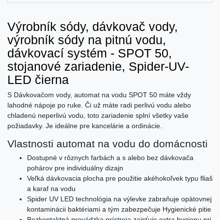
Výrobník sódy, dávkovač vody,
výrobník sódy na pitnú vodu,
dávkovací systém - SPOT 50,
stojanové zariadenie, Spider-UV-
LED čierna
S Dávkovačom vody, automat na vodu SPOT 50 máte vždy
lahodné nápoje po ruke. Či už máte radi perlivú vodu alebo
chladenú neperlivú vodu, toto zariadenie splní všetky vaše
požiadavky. Je ideálne pre kancelárie a ordinácie.
Vlastnosti automat na vodu do domácnosti
Dostupné v rôznych farbách a s alebo bez dávkovača
pohárov pre individuálny dizajn
Veľká dávkovacia plocha pre použitie akéhokoľvek typu fliaš
a karaf na vodu
Spider UV LED technológia na výlevke zabraňuje opätovnej
kontaminácii baktériami a tým zabezpečuje Hygienické pitie
Bezkontaktná prevádzka prístroja zaisťuje extra hygienu pri