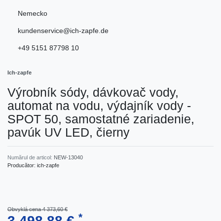
Nemecko
kundenservice@ich-zapfe.de
+49 5151 87798 10
Ich-zapfe
Výrobník sódy, dávkovač vody,
automat na vodu, výdajník vody -
SPOT 50, samostatné zariadenie,
pavúk UV LED, čierny
Numărul de articol:
NEW-13040
Producător:
ich-zapfe
Obvyklá cena 4 373,60 €
*
3 498,88 €