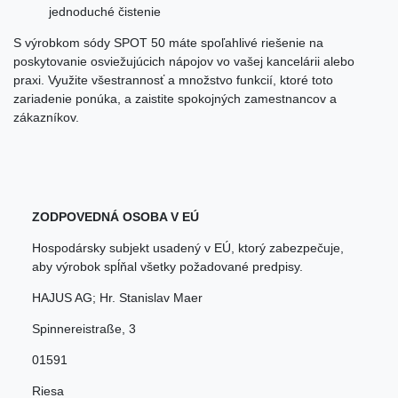
jednoduché čistenie
S výrobkom sódy SPOT 50 máte spoľahlivé riešenie na
poskytovanie osviežujúcich nápojov vo vašej kancelárii alebo
praxi. Využite všestrannosť a množstvo funkcií, ktoré toto
zariadenie ponúka, a zaistite spokojných zamestnancov a
zákazníkov.
ZODPOVEDNÁ OSOBA V EÚ
Hospodársky subjekt usadený v EÚ, ktorý zabezpečuje,
aby výrobok spĺňal všetky požadované predpisy.
HAJUS AG; Hr. Stanislav Maer
Spinnereistraße
,
3
01591
Riesa