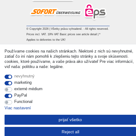
© Copyright 2026 | Všetky práva vyhradené. - All rights reserved.
Prices incl. VAT. 19% VAT Basic prices see article detail | *
Applies to deliveries to the UK!
Používame cookies na našich stránkach. Niektoré z nich sú nevyhnutné,
Kontakt
Withdraw from contract here
zatiaľ čo iní nám pomohli k zlepšeniu tejto stránky a svoje skúsenosti.
cookies, ktoré používame, a vaše práva ako užívateľ Pre viac informácií,
viď naša: politiku a naše: legálne.
nevyhnutný
marketing
externé médium
PayPal
Functional
Viac nastavení
prijať všetko
Reject all