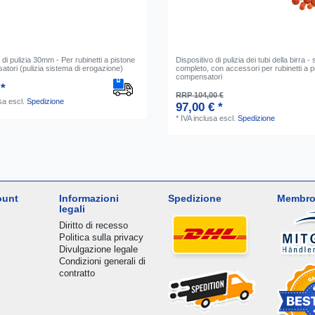
 di pulizia 30mm - Per rubinetti a pistone
Dispositivo di pulizia dei tubi della birra - 
tori (pulizia sistema di erogazione)
completo, con accessori per rubinetti a p
compensatori
 *
RRP 104,00 €
sa
escl.
Spedizione
97,00 € *
*
IVA inclusa
escl.
Spedizione
ount
Informazioni
Spedizione
Membro
legali
Diritto di recesso
Politica sulla privacy
Divulgazione legale
Condizioni generali di
contratto