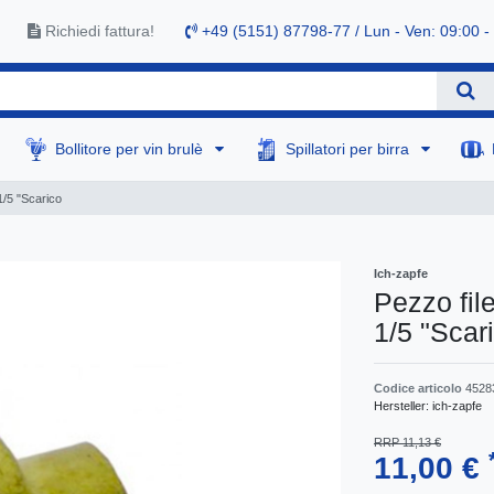
Richiedi fattura!
+49 (5151) 87798-77 / Lun - Ven: 09:00 -
Bollitore per vin brulè
Spillatori per birra
 1/5 "Scarico
Ich-zapfe
Pezzo file
1/5 "Scar
Codice articolo
4528
Hersteller:
ich-zapfe
RRP 11,13 €
11,00 €