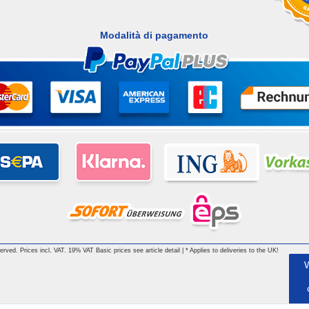
Modalità di pagamento
 reserved. Prices incl. VAT. 19% VAT Basic prices see article detail | * Applies to deliveries to the UK!