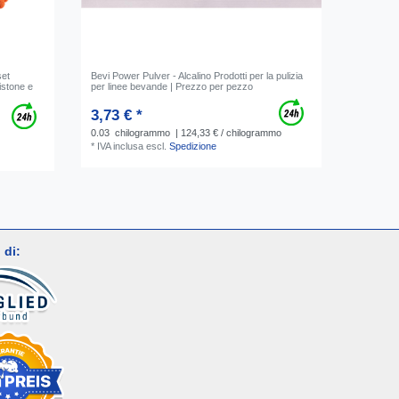
set
Bevi Power Pulver - Alcalino Prodotti per la pulizia
istone e
per linee bevande | Prezzo per pezzo
3,73 € *
0.03
chilogrammo
| 124,33 € / chilogrammo
*
IVA inclusa
escl.
Spedizione
 di: