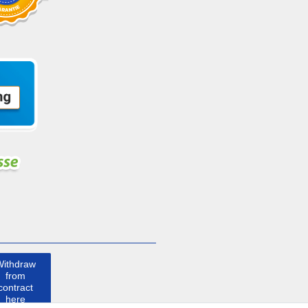
Withdraw
from
contract
here