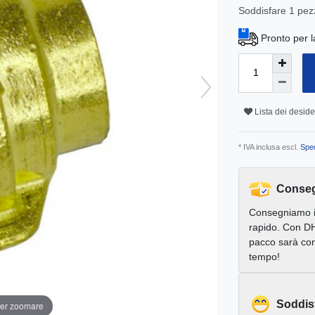
Soddisfare
1
pez
Pronto per l
Lista dei deside
* IVA inclusa escl.
Sped
Conseg
Consegniamo 
rapido. Con DH
pacco sarà con
tempo!
Soddis
per zoomare