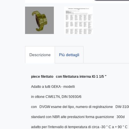
Descrizione
Più dettagli
piece filettato con filettatura interna IG 1 1/5 "
Adatto a tutti GEKA - modelli
in ottone CW617N, DIN 50930/6
con DVGW esame del tipo, numero di registrazione DW-31
standard con NBR alte prestazioni forma guarnizione 300d
adatto per l'intervallo di temperatura di circa -30 ° C a + 90 ° C