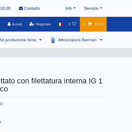
 18:00
Contatto
Info
Servizio
Accedi
Registrare
0
0
0,00 €
Kit produzione birra
Attrezzatura Barman
ttato con filettatura interna IG 1
ico
32
*