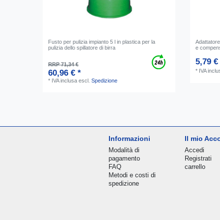
Fusto per pulizia impianto 5 l in plastica per la
Adattatore
pulizia dello spillatore di birra
e compensa
5,79 €
RRP 71,34 €
*
IVA inclu
60,96 € *
*
IVA inclusa
escl.
Spedizione
Informazioni
Il mio Acc
Modalità di
Accedi
pagamento
Registrati
FAQ
carrello
Metodi e costi di
spedizione