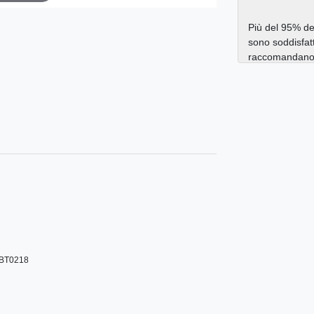
Più del 95% dei
sono soddisfatt
raccomandano a
0BT0218