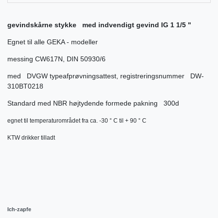
gevindskårne stykke med indvendigt gevind IG 1 1/5 "
Egnet til alle GEKA - modeller
messing CW617N, DIN 50930/6
med DVGW typeafprøvningsattest, registreringsnummer DW-
310BT0218
Standard med NBR højtydende formede pakning 300d
egnet til temperaturområdet fra ca. -30 ° C til + 90 ° C
KTW drikker tilladt
Ich-zapfe