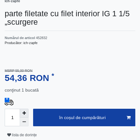
Ich-zapfe
parte filetate cu filet interior IG 1 1/5
„scurgere
Numărul de articol
452832
Producător:
ich-zapfe
MSRP 55,00 RON
*
54,36 RON
conţinut
1
bucată
în coșul de cumpărături
lista de dorințe