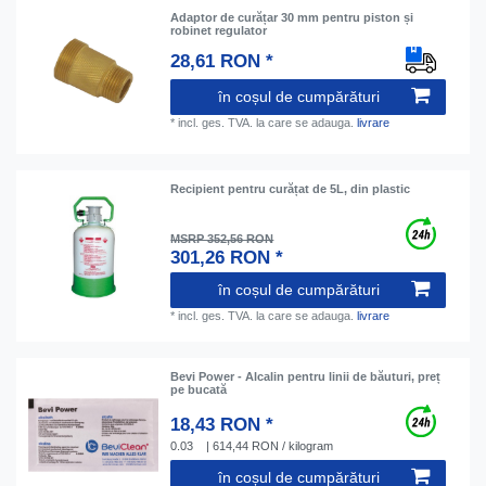
Adaptor de curățar 30 mm pentru piston și
robinet regulator
28,61 RON *
în coșul de cumpărături
*
incl. ges. TVA.
la care se adauga.
livrare
Recipient pentru curățat de 5L, din plastic
MSRP 352,56 RON
301,26 RON *
în coșul de cumpărături
*
incl. ges. TVA.
la care se adauga.
livrare
Bevi Power - Аlcalin pentru linii de băuturi, preț
pe bucată
18,43 RON *
0.03
| 614,44 RON / kilogram
în coșul de cumpărături