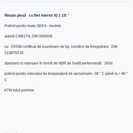
filetate piesă cu filet interior IG 1 1/5 "
Potrivit pentru toate GEKA - modele
alamă CW617N, DIN 50930/6
cu DVGW certificat de examinare de tip, numărul de înregistrare DW-
310BT0218
standard cu etanșare în formă de NBR de înaltă performanță 300d
potrivit pentru intervalul de temperatură de aproximativ -30 ° C până la + 90 °
C
KTW băut permise