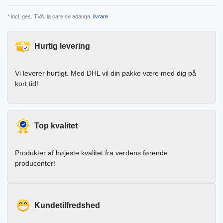
* incl. ges. TVA. la care se adauga.
livrare
Hurtig levering
Vi leverer hurtigt. Med DHL vil din pakke være med dig på
kort tid!
Top kvalitet
Produkter af højeste kvalitet fra verdens førende
producenter!
Kundetilfredshed