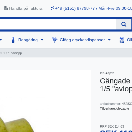
Handla på faktura
+49 (5151) 87798-77 / Mån-Fre 09:00-1
Rengöring
Glögg dryckesdispenser
Öl
G 1 1/5 "avlopp
Ich-zapfe
Gängade 
1/5 "avlo
artikelnummer:
45283
Tillverkare:
ich-zapfe
RRP SEK 114.63