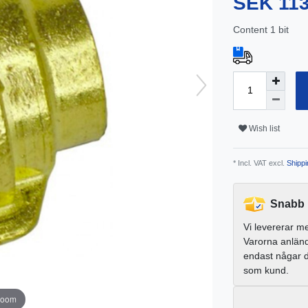
SEK 11
Content
1
bit
Wish list
* Incl. VAT excl.
Shippi
Snabb 
Vi levererar m
Varorna anlän
endast någar 
som kund.
zoom