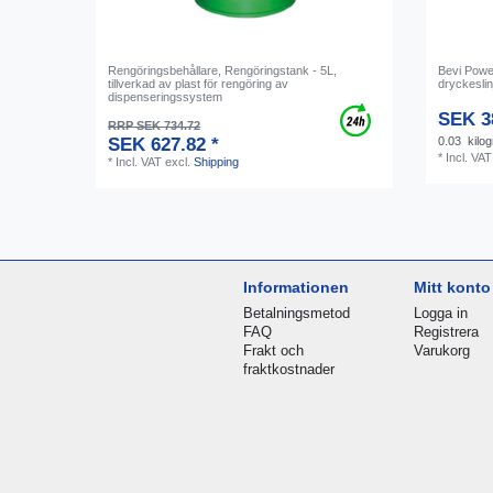
Rengöringsbehållare, Rengöringstank - 5L,
Bevi Power
tillverkad av plast för rengöring av
dryckeslin
dispenseringssystem
SEK 3
RRP SEK 734.72
SEK 627.82 *
0.03
kilo
*
Incl. VAT
*
Incl. VAT
excl.
Shipping
Informationen
Mitt konto
Betalningsmetod
Logga in
FAQ
Registrera
Frakt och
Varukorg
fraktkostnader