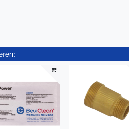
eren: