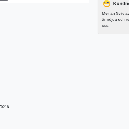
Kundnö
Mer än 95% av
är nöjda och 
oss.
T0218