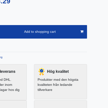
3.29
Add to shopping cart
ng
leverans
Hög kvalitet
ed DHL.
Produkter med den högsta
der inom
kvaliteten från ledande
dagar hos dig
tillverkare