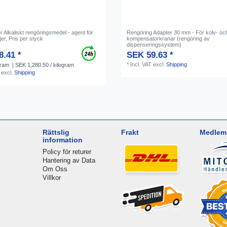
 Alkaliskt rengöringsmedel - agent för
Rengöring Adapter 30 mm - För kolv- oc
jer, Pris per styck
kompensatorkranar (rengöring av
dispenseringssystem)
8.41 *
SEK 59.63 *
*
Incl. VAT
excl.
Shipping
gram
| SEK 1,280.50 / kilogram
excl.
Shipping
Rättslig
Frakt
Medlem 
information
Policy för returer
Hantering av Data
Om Oss
Villkor