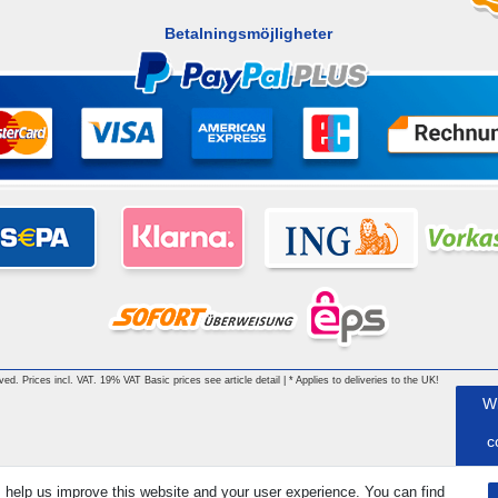
Betalningsmöjligheter
rved. Prices incl. VAT. 19% VAT Basic prices see article detail | * Applies to deliveries to the UK!
W
c
 help us improve this website and your user experience. You can find