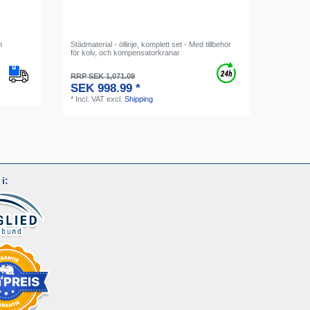
h
Städmaterial - öllinje, komplett set - Med tillbehör
för kolv, och kompensatorkranar
RRP SEK 1,071.09
SEK 998.99 *
*
Incl. VAT
excl.
Shipping
i: