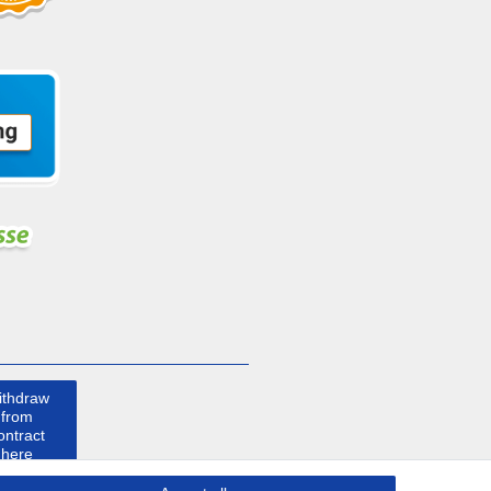
ithdraw
from
ontract
here