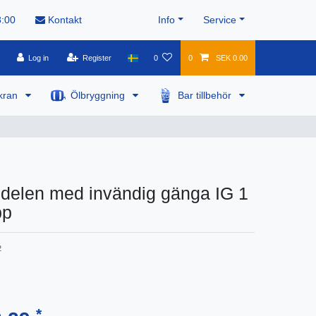
8:00
Kontakt
Info
Service
Log in
Register
0
0
SEK 0.00
kran
Ölbryggning
Bar tillbehör
delen med invändig gänga IG 1
pp
2
*