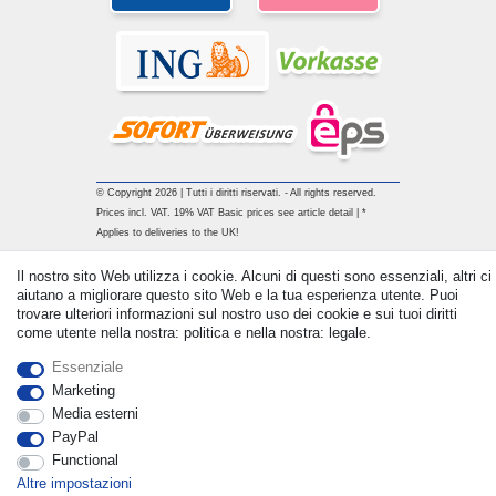
© Copyright 2026 | Tutti i diritti riservati. - All rights reserved.
Prices incl. VAT. 19% VAT Basic prices see article detail | *
Applies to deliveries to the UK!
Il nostro sito Web utilizza i cookie. Alcuni di questi sono essenziali, altri ci
Contatto
Withdraw from contract here
aiutano a migliorare questo sito Web e la tua esperienza utente. Puoi
trovare ulteriori informazioni sul nostro uso dei cookie e sui tuoi diritti
come utente nella nostra: politica e nella nostra: legale.
Essenziale
Marketing
Media esterni
PayPal
Functional
Altre impostazioni