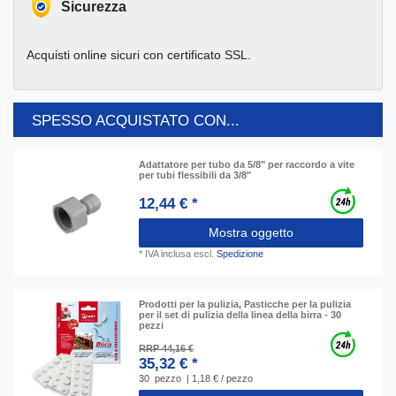
Sicurezza
Acquisti online sicuri con certificato SSL.
SPESSO ACQUISTATO CON...
Adattatore per tubo da 5/8" per raccordo a vite
per tubi flessibili da 3/8"
12,44 € *
Mostra oggetto
*
IVA inclusa
escl.
Spedizione
Prodotti per la pulizia, Pasticche per la pulizia
per il set di pulizia della linea della birra - 30
pezzi
RRP 44,16 €
35,32 € *
30
pezzo
| 1,18 € / pezzo