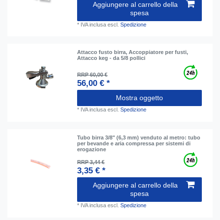
Aggiungere al carrello della
spesa
*
IVA inclusa
escl.
Spedizione
Attacco fusto birra, Accoppiatore per fusti,
Attacco keg - da 5/8 pollici
RRP 60,00 €
56,00 € *
Mostra oggetto
*
IVA inclusa
escl.
Spedizione
Tubo birra 3/8" (6,3 mm) venduto al metro: tubo
per bevande e aria compressa per sistemi di
erogazione
RRP 3,44 €
3,35 € *
Aggiungere al carrello della
spesa
*
IVA inclusa
escl.
Spedizione