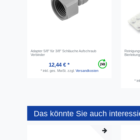
Adapter 5/8" für 3/8" Schläuche Aufschraub
Reinigungs
Verbinder
Bierleitun
12,44 € *
*
inkl. ges. MwSt.
zzgl.
Versandkosten
*
in
Das könnte Sie auch interessi