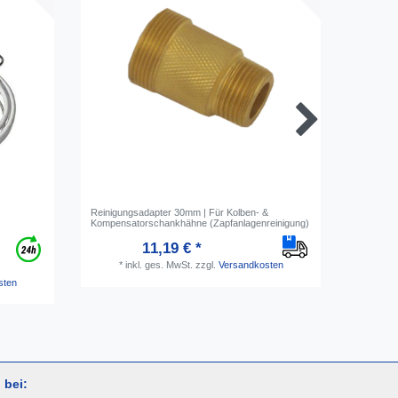
Reinigungsadapter 30mm | Für Kolben- &
Gläsersp
Kompensatorschankhähne (Zapfanlagenreinigung)
- stufige
11,19 € *
*
inkl. ges. MwSt.
zzgl.
Versandkosten
*
i
sten
 bei: