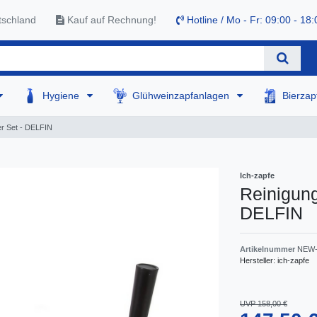
tschland
Kauf auf Rechnung!
Hotline / Mo - Fr: 09:00 - 18:
Hygiene
Glühweinzapfanlagen
Bierza
ger Set - DELFIN
Ich-zapfe
Reinigung
DELFIN
Artikelnummer
NEW-
Hersteller:
ich-zapfe
UVP 158,00 €