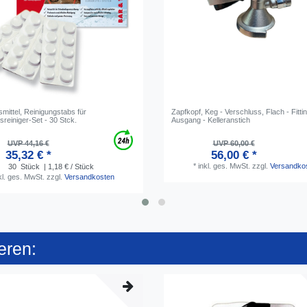
mittel, Reinigungstabs für
Zapfkopf, Keg - Verschluss, Flach - Fitti
gsreiniger-Set - 30 Stck.
Ausgang - Kelleranstich
UVP 44,16 €
UVP 60,00 €
35,32 € *
56,00 € *
*
inkl. ges. MwSt.
zzgl.
Versandko
30
Stück
| 1,18 € / Stück
kl. ges. MwSt.
zzgl.
Versandkosten
eren: