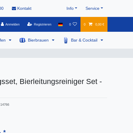
00
Kontakt
Info
Service
Anmelden
Registrieren
0
0
0,00 €
pfen
Bierbrauen
Bar & Cocktail
sset, Bierleitungsreiniger Set -
14766
*