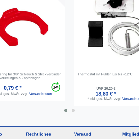
sring für 3/8" Schlauch & Steckverbinder
Thermostat mit Fühler, Eis bis +12°C
 Bierleitungen & Zapfanlagen
0,79 € *
UVP 20,20 €
18,80 € *
kl. ges. MwSt.
zzgl.
Versandkosten
*
inkl. ges. MwSt.
zzgl.
Versandko
o
Rechtliches
Versand
Mitglied