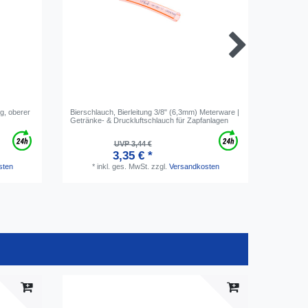
ng, oberer
Bierschlauch, Bierleitung 3/8" (6,3mm) Meterware |
Sicherung
Getränke- & Druckluftschlauch für Zapfanlagen
| Rot, fü
UVP 3,44 €
3,35 € *
*
i
sten
*
inkl. ges. MwSt.
zzgl.
Versandkosten