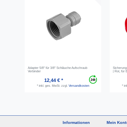
Adapter 5/8" für 3/8" Schläuche Aufschraub
Sicherung
Verbinder
| Rot, für
12,44 € *
*
inkl. ges. MwSt.
zzgl.
Versandkosten
*
in
Informationen
Mein Kont