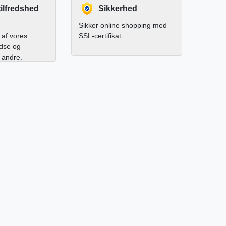
ilfredshed
Sikkerhed
Sikker online shopping med
af vores
SSL-certifikat.
edse og
l andre.