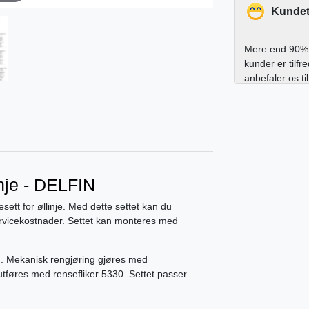
Kundet
Mere end 90% 
kunder er tilfr
anbefaler os ti
nje - DELFIN
tt for øllinje. Med dette settet kan du
ervicekostnader. Settet kan monteres med
g. Mekanisk rengjøring gjøres med
føres med rensefliker 5330. Settet passer