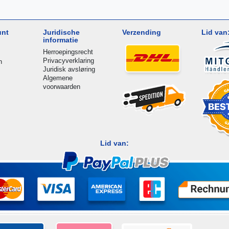
unt
Juridische
Verzending
Lid van
informatie
Herroepingsrecht
Privacyverklaring
n
Juridisk avsløring
Algemene
voorwaarden
Lid van: