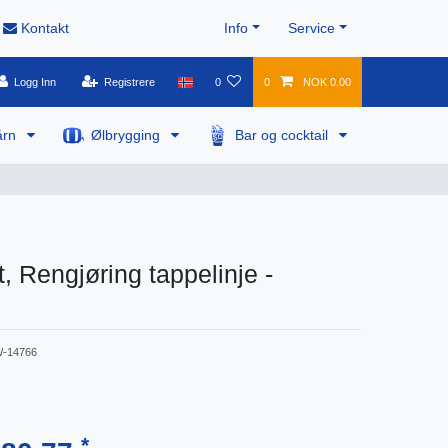
Kontakt
Info
Service
Logg Inn
Registrere
0
0
NOK 0.00
årn
Ølbrygging
Bar og cocktail
, Rengjøring tappelinje -
-14766
*