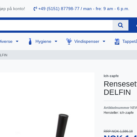
øp på konto!
+49 (5151) 87798-77 / man - fre: 9 am - 6 p.m.
Diverse
Hygiene
Vindispenser
Tappet
ELFIN
Ich-zapfe
Rensesett
DELFIN
Artikkelnummer
NEW
Hersteller:
ich-zapfe
RRP NOK 1,586.18