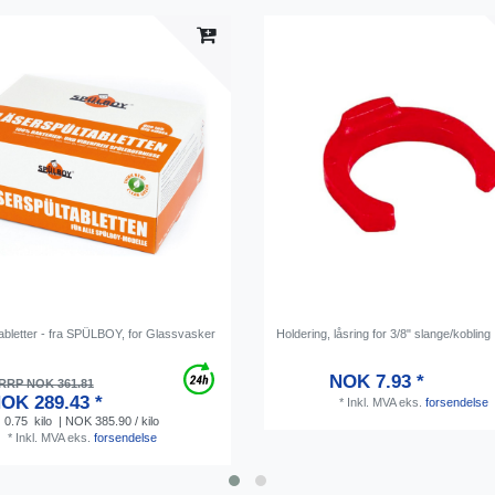
bletter - fra SPÜLBOY, for Glassvasker
Holdering, låsring for 3/8" slange/kobling
NOK 7.93 *
RRP NOK 361.81
OK 289.43 *
*
Inkl. MVA
eks.
forsendelse
0.75
kilo
| NOK 385.90 / kilo
*
Inkl. MVA
eks.
forsendelse