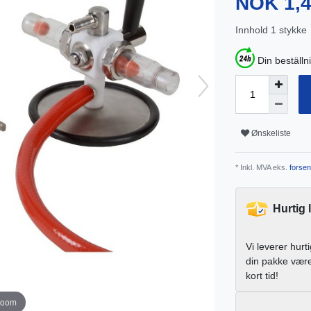
NOK 1,
Innhold
1
stykke
Din beställn
Ønskeliste
* Inkl. MVA eks.
forsen
Hurtig 
Vi leverer hurt
din pakke vær
kort tid!
zoom