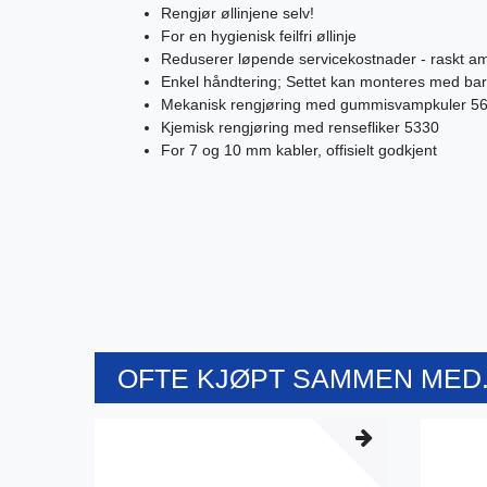
Rengjør øllinjene selv!
For en hygienisk feilfri øllinje
Reduserer løpende servicekostnader - raskt am
Enkel håndtering; Settet kan monteres med bare 
Mekanisk rengjøring med gummisvampkuler 5
Kjemisk rengjøring med rensefliker 5330
For 7 og 10 mm kabler, offisielt godkjent
OFTE KJØPT SAMMEN MED.