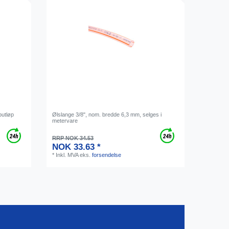
putløp
Ølslange 3/8", nom. bredde 6,3 mm, selges i
metervare
RRP NOK 34.53
NOK 33.63 *
*
Inkl. MVA
eks.
forsendelse