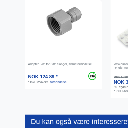
Adapter 5/8" for 3/8" slanger, skrueforbindelse
Vaskemidde
rengjørings
NOK 124.89 *
RRP NOK 
NOK 3
*
Inkl. MVA
eks.
forsendelse
30
stykk
*
Inkl. MV
Du kan også være interesseret