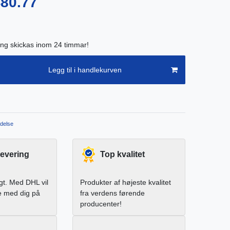
480.77
ing skickas inom 24 timmar!
Legg til i handlekurven
delse
levering
Top kvalitet
igt. Med DHL vil
Produkter af højeste kvalitet
e med dig på
fra verdens førende
producenter!