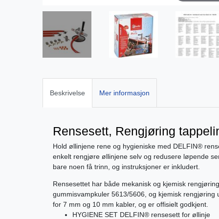
Beskrivelse
Mer informasjon
Rensesett, Rengjøring tappeli
Hold øllinjene rene og hygieniske med DELFIN® rensese
enkelt rengjøre øllinjene selv og redusere løpende s
bare noen få trinn, og instruksjoner er inkludert.
Rensesettet har både mekanisk og kjemisk rengjørin
gummisvampkuler 5613/5606, og kjemisk rengjøring ut
for 7 mm og 10 mm kabler, og er offisielt godkjent.
HYGIENE SET DELFIN® rensesett for øllinje