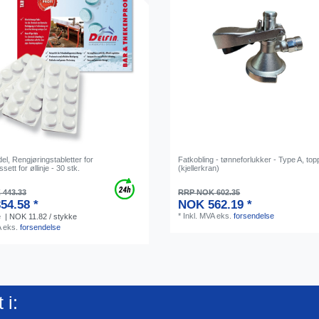
l, Rengjøringstabletter for
Fatkobling - tønneforlukker - Type A, top
sett for øllinje - 30 stk.
(kjellerkran)
443.33
RRP NOK 602.35
54.58 *
NOK 562.19 *
*
Inkl. MVA
eks.
forsendelse
e
| NOK 11.82 / stykke
A
eks.
forsendelse
 i: