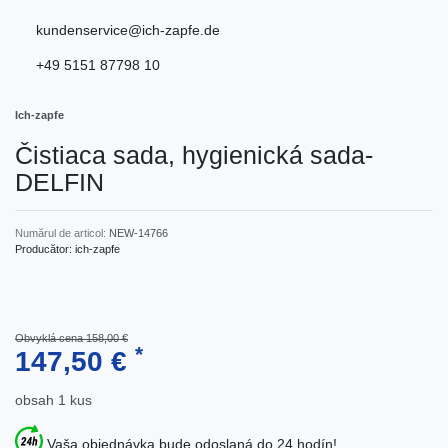
kundenservice@ich-zapfe.de
+49 5151 87798 10
Ich-zapfe
Čistiaca sada, hygienická sada-
DELFIN
Numărul de articol:
NEW-14766
Producător:
ich-zapfe
Obvyklá cena 158,00 €
*
147,50 €
obsah
1
kus
Vaša objednávka bude odoslaná do 24 hodín!