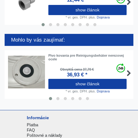
show článok
*
vr. ges. DPH.
plus.
Doprava
Mohlo by vás zaujímať:
Pivo kovania pre Reinigungsbehäter nerezovej
ocele
Obvyklá cena 37,70 €
36,93 € *
show článok
*
vr. ges. DPH.
plus.
Doprava
Informácie
Platba
FAQ
Poštovné a náklady