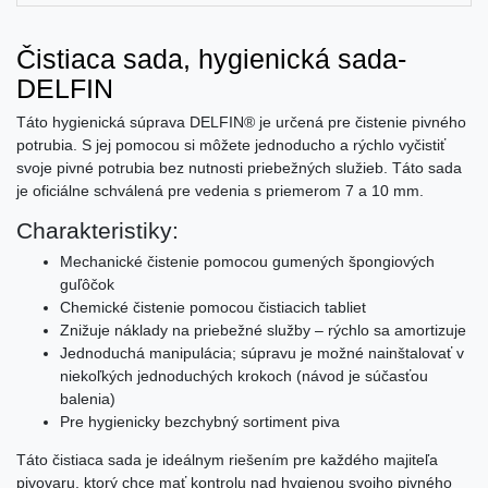
Čistiaca sada, hygienická sada-
DELFIN
Táto hygienická súprava DELFIN® je určená pre čistenie pivného
potrubia. S jej pomocou si môžete jednoducho a rýchlo vyčistiť
svoje pivné potrubia bez nutnosti priebežných služieb. Táto sada
je oficiálne schválená pre vedenia s priemerom 7 a 10 mm.
Charakteristiky:
Mechanické čistenie pomocou gumených špongiových
guľôčok
Chemické čistenie pomocou čistiacich tabliet
Znižuje náklady na priebežné služby – rýchlo sa amortizuje
Jednoduchá manipulácia; súpravu je možné nainštalovať v
niekoľkých jednoduchých krokoch (návod je súčasťou
balenia)
Pre hygienicky bezchybný sortiment piva
Táto čistiaca sada je ideálnym riešením pre každého majiteľa
pivovaru, ktorý chce mať kontrolu nad hygienou svojho pivného