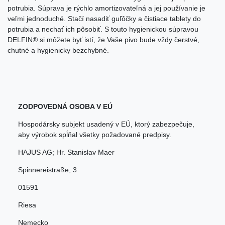
potrubia. Súprava je rýchlo amortizovateľná a jej používanie je
veľmi jednoduché. Stačí nasadiť guľôčky a čistiace tablety do
potrubia a nechať ich pôsobiť. S touto hygienickou súpravou
DELFIN® si môžete byť istí, že Vaše pivo bude vždy čerstvé,
chutné a hygienicky bezchybné.
ZODPOVEDNÁ OSOBA V EÚ
Hospodársky subjekt usadený v EÚ, ktorý zabezpečuje,
aby výrobok spĺňal všetky požadované predpisy.
HAJUS AG; Hr. Stanislav Maer
Spinnereistraße
,
3
01591
Riesa
Nemecko