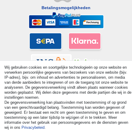
Betalingsmogelijkheden
Wij gebruiken cookies en soortgelijke technologieën op onze website en
verwerken persoonlijke gegevens van bezoekers van onze website (bijv.
IP-adres), bijv. om inhoud en advertenties te personaliseren, om media
van derde aanbieders te integreren of om de toegang tot onze website te
analyseren. De gegevensverwerking vindt alleen plaats wanneer cookies
worden geplaatst. Wij delen deze gegevens met derde partijen die wij in de
instellingen noemen.
© Copyright 2026 | Alle rechten voorbehouden. - All rights
De gegevensverwerking kan plaatsvinden met toestemming of op grond
reserved. Prices incl. VAT. 19% VAT Basic prices see article detail
van een gerechtvaardigd belang. Toestemming kan worden gegeven of
| * Applies to deliveries to the UK!
geweigerd. Er bestaat een recht om geen toestemming te geven en om
toestemming op een later tijdstip te wijzigen of in te trekken. Meer
informatie over het gebruik van persoonsgegevens en de diensten geven
Contact
Herroepingsrecht uitoefenen
wij in ons
Privacybeleid
.