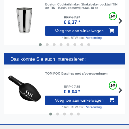
Boston Cocktailshaker, Shakebeker cocktail TIN
on TIN - Basis, roestvrij staal, 18 oz
RRP € 7,97
€ 6,37 *
Voeg toe aan winkelwagen
*
Incl. BTW
excl.
Verzending
Das könnte Sie auch interessieren:
TOM FOX IJsschep met afvoeropeningen
RRP € 7,55
€ 6,04 *
Voeg toe aan winkelwagen
*
Incl. BTW
excl.
Verzending