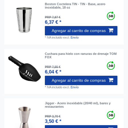
Boston Coctelera TIN - TIN - Base, acero
inoxidable, 18 oz
PRP 7,97 €
6,37 € *
Agregar al carrito de compras
*
IVA incluido
excl.
Envío
Cuchara para hielo con ranuras de drenaje TOM
FOX
PRP 7,55 €
6,04 € *
Agregar al carrito de compras
*
IVA incluido
excl.
Envío
Jigger - Acero inoxidable (20/40 ml), bares y
restaurantes
PRP 3,70 €
3,50 € *