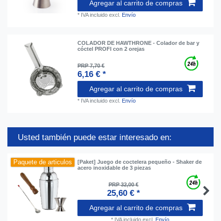
Agregar al carrito de compras
*
IVA incluido
excl.
Envío
COLADOR DE HAWTHRONE - Colador de bar y
cóctel PROFI con 2 orejas
PRP 7,70 €
6,16 € *
Agregar al carrito de compras
*
IVA incluido
excl.
Envío
Usted también puede estar interesado en:
Paquete de articulos
[Paket] Juego de coctelera pequeño - Shaker de
acero inoxidable de 3 piezas
PRP 32,00 €
25,60 € *
Agregar al carrito de compras
*
IVA incluido
excl.
Envío