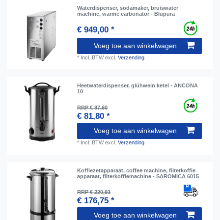
Waterdispenser, sodamaker, bruiswater
machine, warme carbonator - Blupura
€ 949,00 *
Voeg toe aan winkelwagen
*
Incl. BTW
excl.
Verzending
Heetwaterdispenser, glühwein ketel - ANCONA
10
RRP € 87,60
€ 81,80 *
Voeg toe aan winkelwagen
*
Incl. BTW
excl.
Verzending
Koffiezetapparaat, coffee machine, filterkoffie
apparaat, filterkoffiemachine - SAROMICA 6015
RRP € 220,93
€ 176,75 *
Voeg toe aan winkelwagen