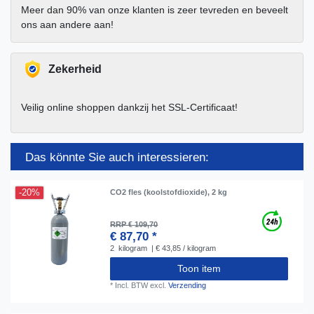
Meer dan 90% van onze klanten is zeer tevreden en beveelt
ons aan andere aan!
Zekerheid
Veilig online shoppen dankzij het SSL-Certificaat!
Das könnte Sie auch interessieren:
-20%
CO2 fles (koolstofdioxide), 2 kg
RRP € 109,70
€ 87,70 *
2
kilogram
| € 43,85 / kilogram
Toon item
*
Incl. BTW
excl.
Verzending