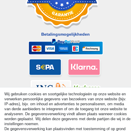
Betalingsmogelijkheden
Wij gebruiken cookies en soortgelijke technologieën op onze website en
verwerken persoonlijke gegevens van bezoekers van onze website (bijv.
IP-adres), bijv. om inhoud en advertenties te personaliseren, om media
van derde aanbieders te integreren of om de toegang tot onze website te
analyseren. De gegevensverwerking vindt alleen plaats wanneer cookies
worden geplaatst. Wij delen deze gegevens met derde partijen die wij in de
© Copyright 2026 | Alle rechten voorbehouden. - All rights
instellingen noemen.
De gegevensverwerking kan plaatsvinden met toestemming of op grond
reserved. Prices incl. VAT. 19% VAT Basic prices see article detail