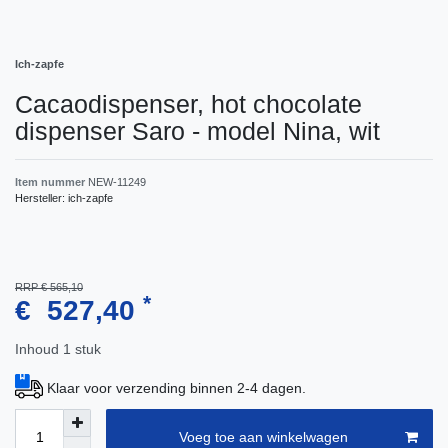
Ich-zapfe
Cacaodispenser, hot chocolate
dispenser Saro - model Nina, wit
Item nummer
NEW-11249
Hersteller:
ich-zapfe
RRP € 565,10
*
€ 527,40
Inhoud
1
stuk
Klaar voor verzending binnen 2-4 dagen.
Voeg toe aan winkelwagen