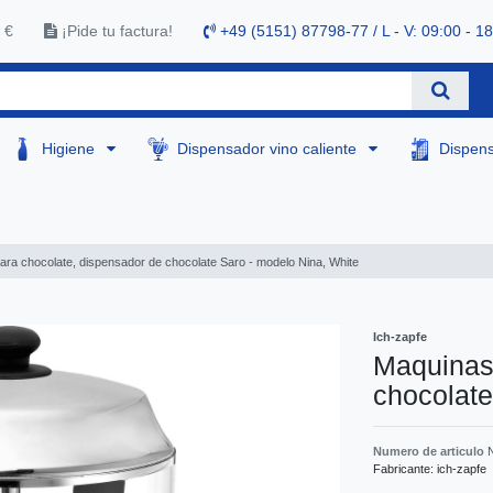
 €
¡Pide tu factura!
+49 (5151) 87798-77 / L - V: 09:00 - 1
Higiene
Dispensador vino caliente
Dispen
ara chocolate, dispensador de chocolate Saro - modelo Nina, White
Ich-zapfe
Maquinas 
chocolate
Numero de articulo
Fabricante:
ich-zapfe