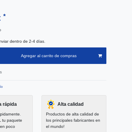
*
€
o
nviar dentro de 2-4 días.
Agregar al carrito de compras
os
ío
a rápida
Alta calidad
pidamente.
Productos de alta calidad de
L tu paquete
los principales fabricantes en
 en poco
el mundo!