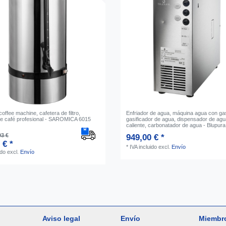
coffee machine, cafetera de filtro,
Enfriador de agua, máquina agua con ga
e café profesional - SAROMICA 6015
gasificador de agua, dispensador de agua
caliente, carbonatador de agua - Blupura
93 €
949,00 € *
 € *
*
IVA incluido
excl.
Envío
ido
excl.
Envío
Aviso legal
Envío
Miembr