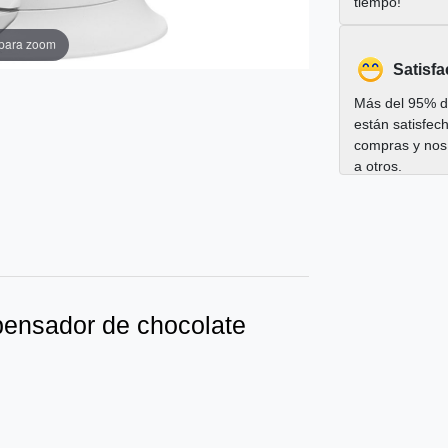
tiempo!
 para zoom
Satisfa
Más del 95% de
están satisfec
compras y nos
a otros.
pensador de chocolate