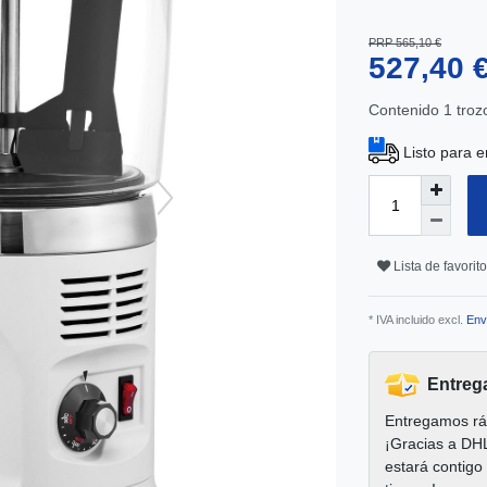
PRP 565,10 €
527,40 
Contenido
1
troz
Listo para e
Lista de favorit
* IVA incluido excl.
Env
Entreg
Entregamos rá
¡Gracias a DH
estará contigo