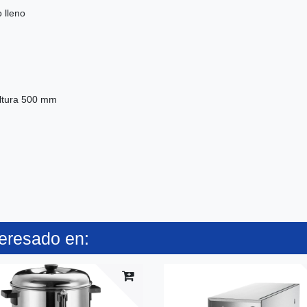
 lleno
altura 500 mm
teresado en: