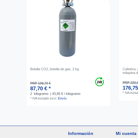
Botella CO2, botella de gas, 2 kg
Cafetera, 
máquina d
PRP 220,
PRP 109,70 €
176,75
87,70 € *
*
IVA inclu
2
kilogramo
| 43,85 € / kilogramo
*
IVA incluido
excl.
Envío
Información
Mi cuenta