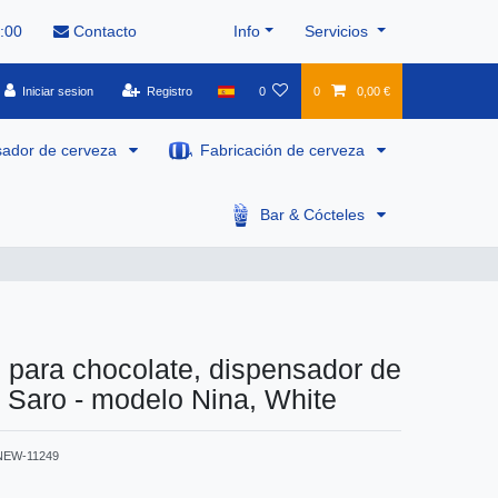
8:00
Contacto
Info
Servicios
Iniciar sesion
Registro
0
0
0,00 €
sador de cerveza
Fabricación de cerveza
Bar & Cócteles
para chocolate, dispensador de
 Saro - modelo Nina, White
NEW-11249