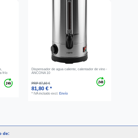
s,
Dispensador de agua caliente, calentador de vino -
 frío
ANCONA 10
PRP 87,60 €
81,80 € *
*
IVA incluido
excl.
Envío
o de: