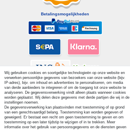
Betalingsmogelijkheden
Wij gebruiken cookies en soortgelijke technologieën op onze website en
verwerken persoonlijke gegevens van bezoekers van onze website (bijv.
IP-adres), bijv. om inhoud en advertenties te personaliseren, om media
van derde aanbieders te integreren of om de toegang tot onze website te
analyseren. De gegevensverwerking vindt alleen plaats wanneer cookies
worden geplaatst. Wij delen deze gegevens met derde partijen die wij in de
instellingen noemen.
© Copyright 2026 | Alle rechten voorbehouden. - All rights
De gegevensverwerking kan plaatsvinden met toestemming of op grond
reserved. Prices incl. VAT. 19% VAT Basic prices see article detail
van een gerechtvaardigd belang. Toestemming kan worden gegeven of
| * Applies to deliveries to the UK!
geweigerd. Er bestaat een recht om geen toestemming te geven en om
toestemming op een later tijdstip te wijzigen of in te trekken. Meer
informatie over het gebruik van persoonsgegevens en de diensten geven
Contact
Herroepingsrecht uitoefenen