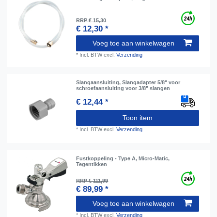
RRP € 15,30
€ 12,30 *
Voeg toe aan winkelwagen
*
Incl. BTW
excl.
Verzending
Slangaansluiting, Slangadapter 5/8" voor
schroefaansluiting voor 3/8" slangen
€ 12,44 *
Toon item
*
Incl. BTW
excl.
Verzending
Fustkoppeling - Type A, Micro-Matic,
Tegentikken
RRP € 111,99
€ 89,99 *
Voeg toe aan winkelwagen
*
Incl. BTW
excl.
Verzending