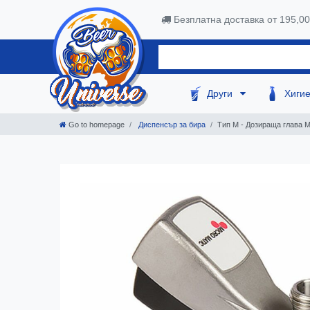
Безплатна доставка от 195,0
Други
Хиги
Go to homepage
Диспенсър за бира
Тип M - Дозираща глава M