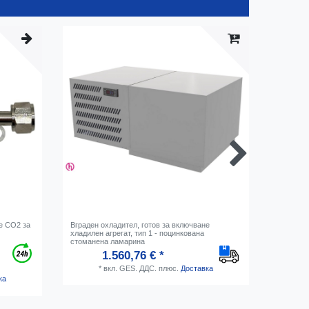
не CO2 за
Вграден охладител, готов за включване
Гаечен к
хладилен агрегат, тип 1 - поцинкована
стоманена ламарина
1.560,76 € *
*
вкл. GES. ДДС.
плюс.
Доставка
ка