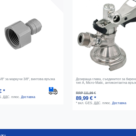
/8" за маркучи 3/8", винтова връзка
Дозираща глава, съединител за бирено
тип А, Micro-Matic, антиконтактна връз
€ *
RRP 111,99 €
S. ДДС.
плюс.
Доставка
89,99 € *
*
вкл. GES. ДДС.
плюс.
Доставка