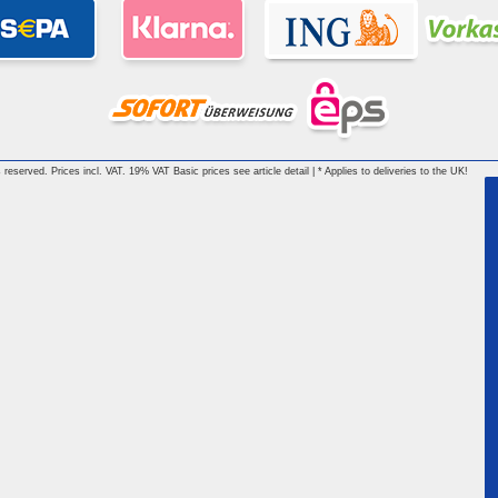
reserved. Prices incl. VAT. 19% VAT Basic prices see article detail | * Applies to deliveries to the UK!