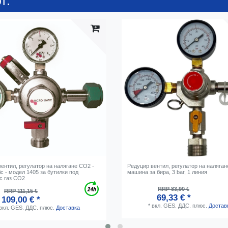
т:
ентил, регулатор на налягане CO2 -
Редуцир вентил, регулатор на наляга
ic - модел 1405 за бутилки под
машина за бира, 3 bar, 1 линия
с газ CO2
RRP 83,90 €
RRP 111,15 €
69,33 € *
109,00 € *
*
вкл. GES. ДДС.
плюс.
Достав
вкл. GES. ДДС.
плюс.
Доставка