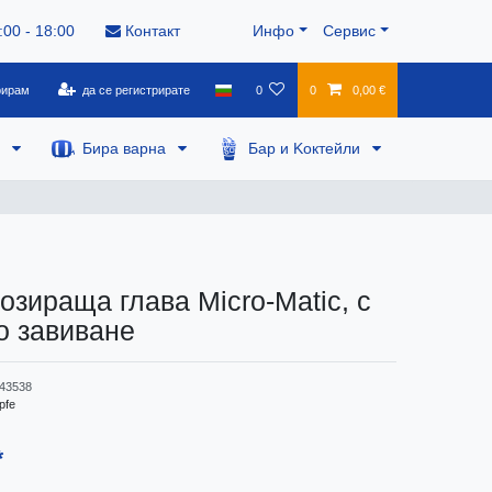
:00 - 18:00
Контакт
Инфо
Сервис
рирам
да се регистрирате
0
0
0,00 €
а
Бира варна
Бар и Kоктейли
озираща глава Micro-Matic, с
о завиване
43538
pfe
*