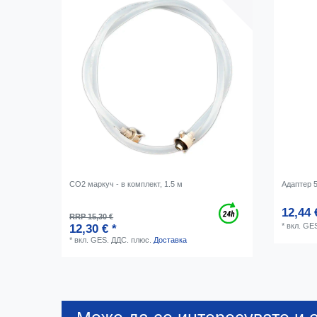
CO2 маркуч - в комплект, 1.5 м
Адаптер 5
12,44 
RRP 15,30 €
*
вкл. GE
12,30 € *
*
вкл. GES. ДДС.
плюс.
Доставка