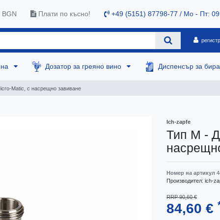
0 BGN
Плати по късно!
+49 (5151) 87798-77 / Mo - Пт: 09
регист
ена
Дозатор за греяно вино
Диспенсър за бир
icro-Matic, с насрещно завиване
Ich-zapfe
Тип M - Д
насрещн
Номер на артикул
4
Производител:
ich-za
RRP 90,60 €
84,60 €