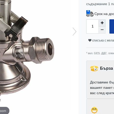
съдържание
1
п
Срок на до
списъка с жел
* вкл. GES. ДДС. плю
Бърза 
Доставяме бъ
вашият пакет
вас след крат
zoom