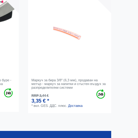
 буре -
Маркуч за бира 3/8" (6,3 мм), продаван на
ка
метър - маркуч за напитки и сгъстен въздух за
разпределителни системи
RRP 3,44 €
3,35 € *
*
вкл. GES. ДДС.
плюс.
Доставка