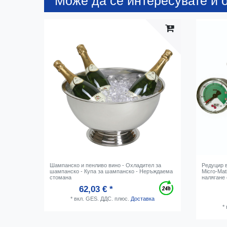
Може да се интересувате и о
Шампанско и пенливо вино - Охладител за
Редуцир в
шампанско - Купа за шампанско - Неръждаема
Micro-Mat
стомана
налягане 
62,03 € *
*
вкл. GES. ДДС.
плюс.
Доставка
*