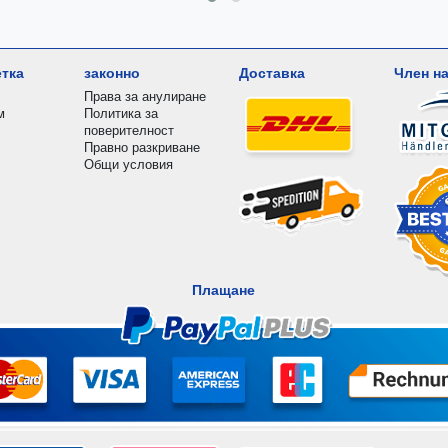
етка
законно
Доставка
Член на
Права за анулиране
м
Политика за
поверителност
Правно разкриване
Общи условия
Плащане