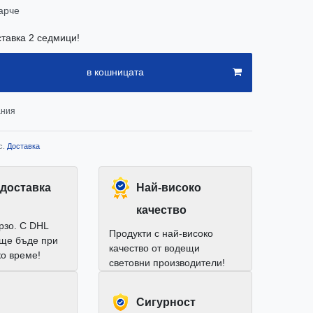
арче
ставка 2 седмици!
в кошницата
ания
с.
Доставка
доставка
Най-високо
качество
рзо. С DHL
Продукти с най-високо
 ще бъде при
качество от водещи
ко време!
световни производители!
Cигурност