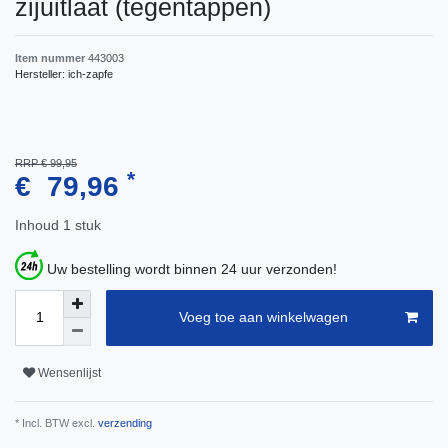
zijuitlaat (tegentappen)
Item nummer
443003
Hersteller:
ich-zapfe
RRP € 99,95
*
€ 79,96
Inhoud
1
stuk
Uw bestelling wordt binnen 24 uur verzonden!
Voeg toe aan winkelwagen
Wensenlijst
* Incl. BTW excl.
verzending