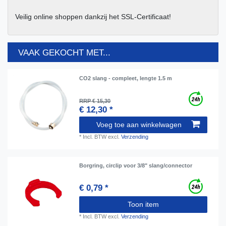
Veilig online shoppen dankzij het SSL-Certificaat!
VAAK GEKOCHT MET...
CO2 slang - compleet, lengte 1.5 m
RRP € 15,30
€ 12,30 *
Voeg toe aan winkelwagen
*
Incl. BTW
excl.
Verzending
Borgring, сirclip voor 3/8" slang/connector
€ 0,79 *
Toon item
*
Incl. BTW
excl.
Verzending