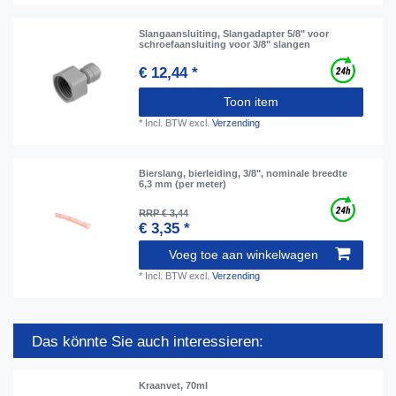
Slangaansluiting, Slangadapter 5/8" voor
schroefaansluiting voor 3/8" slangen
€ 12,44 *
Toon item
*
Incl. BTW
excl.
Verzending
Bierslang, bierleiding, 3/8", nominale breedte
6,3 mm (per meter)
RRP € 3,44
€ 3,35 *
Voeg toe aan winkelwagen
*
Incl. BTW
excl.
Verzending
Das könnte Sie auch interessieren:
Kraanvet, 70ml