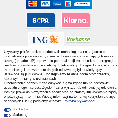
Używamy plików cookie i podobnych technologii na naszej stronie
internetowej i przetwarzamy dane osobowe osób odwiedzających naszą
stronę (np. adres IP), np. w celu personalizacji treści i reklam, integracji
mediów od dostawców zewnętrznych lub analizy dostępu do naszej strony
internetowej. Przetwarzanie danych odbywa się tylko wtedy, gdy
© Copyright 2026 | Wszelkie prawa zastrzezone. - All rights
ustawione są pliki cookie. Udostępniamy te dane podmiotom trzecim,
reserved. Prices incl. VAT. 19% VAT Basic prices see article detail
które wymieniamy w ustawieniach.
| * Applies to deliveries to the UK!
Przetwarzanie danych może odbywać się za zgodą lub na podstawie
uzasadnionego interesu. Zgodę można wyrazić lub odmówić jej udzielenia.
Istnieje prawo do niewyrażenia zgody oraz do zmiany lub wycofania zgody
Kontakt
Odstąp od umowy tutaj
w późniejszym terminie. Więcej informacji na temat wykorzystania danych
osobowych i usług podajemy w naszej
Polityka prywatnosci
.
Niezbędne
Marketing