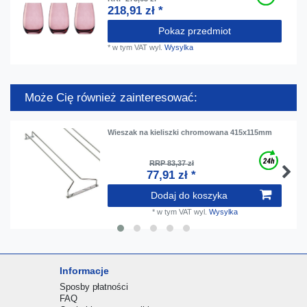
218,91 zł *
Pokaz przedmiot
*
w tym VAT
wyl.
Wysylka
Może Cię również zainteresować:
Wieszak na kieliszki chromowana 415x115mm
RRP 83,37 zł
77,91 zł *
Dodaj do koszyka
*
w tym VAT
wyl.
Wysylka
Informacje
Sposby płatności
FAQ