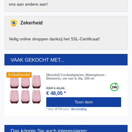
ons aan andere aan!
Zekerheid
Veilig online shoppen dankzij het SSL-Certificaat!
VAAK GEKOCHT MET...
Artikelbundel
[Bundel] Cocktailglazen, Waterglazen -
Elements, set van 6, lila, 335 ml
RRP € 60,06
€ 48,05 *
Toon item
*
Incl. BTW
excl.
Verzending
Das könnte Sie auch interessieren: