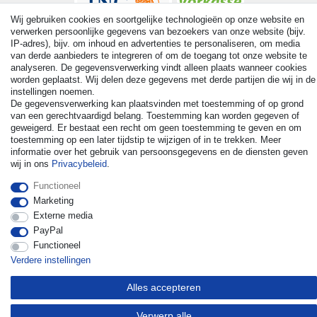
Wij gebruiken cookies en soortgelijke technologieën op onze website en
verwerken persoonlijke gegevens van bezoekers van onze website (bijv.
IP-adres), bijv. om inhoud en advertenties te personaliseren, om media
van derde aanbieders te integreren of om de toegang tot onze website te
analyseren. De gegevensverwerking vindt alleen plaats wanneer cookies
worden geplaatst. Wij delen deze gegevens met derde partijen die wij in de
© Copyright 2026 | Alle rechten voorbehouden. - All rights
instellingen noemen.
reserved. Prices incl. VAT. 19% VAT Basic prices see article detail
De gegevensverwerking kan plaatsvinden met toestemming of op grond
| * Applies to deliveries to the UK!
van een gerechtvaardigd belang. Toestemming kan worden gegeven of
geweigerd. Er bestaat een recht om geen toestemming te geven en om
toestemming op een later tijdstip te wijzigen of in te trekken. Meer
Contact
Herroepingsrecht uitoefenen
informatie over het gebruik van persoonsgegevens en de diensten geven
wij in ons
Privacybeleid
.
Functioneel
Marketing
Externe media
PayPal
Functioneel
Verdere instellingen
Alles accepteren
Verwerp alle