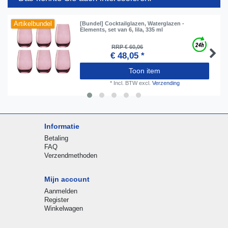
Artikelbundel
[Bundel] Cocktailglazen, Waterglazen -
Elements, set van 6, lila, 335 ml
RRP € 60,06
€ 48,05 *
Toon item
*
Incl. BTW
excl.
Verzending
Informatie
Betaling
FAQ
Verzendmethoden
Mijn account
Aanmelden
Register
Winkelwagen