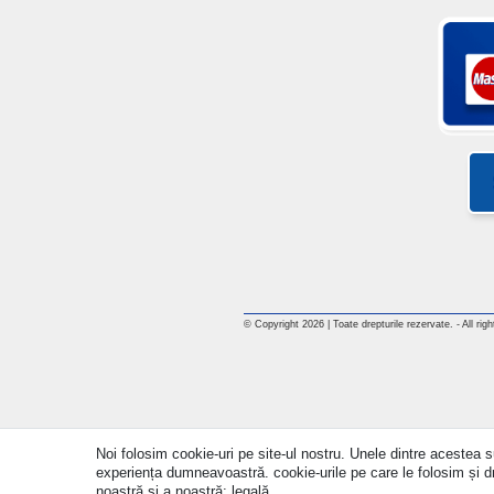
© Copyright 2026 | Toate drepturile rezervate. - All rig
Noi folosim cookie-uri pe site-ul nostru. Unele dintre acestea su
experiența dumneavoastră. cookie-urile pe care le folosim și drep
noastră și a noastră: legală.