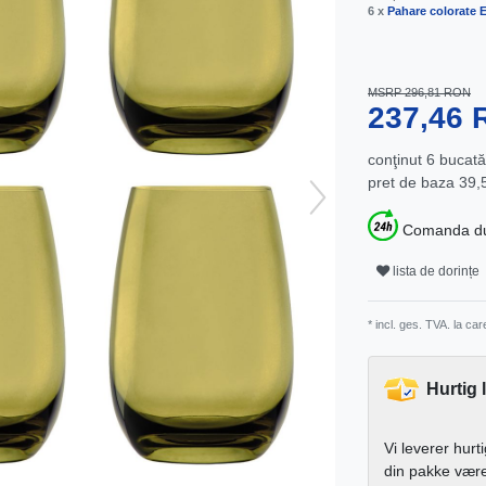
6 x
Pahare colorate 
MSRP 296,81 RON
237,46
conţinut
6
bucată
pret de baza
39,
Comanda dum
lista de dorințe
* incl. ges. TVA. la ca
Hurtig 
Vi leverer hurt
din pakke vær