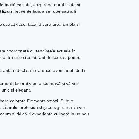
e înaltă calitate, asigurând durabilitate și
utilizării frecvente fără a se rupe sau a fi
de spălat vase, făcând curățarea simplă și
te coordonată cu tendințele actuale în
pentru orice restaurant de lux sau pentru
guranță o declarație la orice eveniment, de la
element decorativ pe orice masă și vă vor
 unic și elegant.
ahare colorate Elements astăzi. Sunt o
cătarului profesionist și cu siguranță vă vor
acum și ridică-ți experiența culinară la un nou