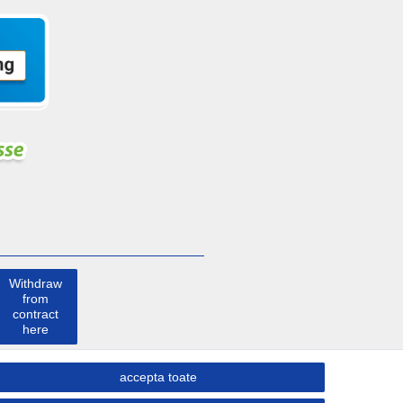
Withdraw
from
contract
here
a lua
accepta toate
legatura