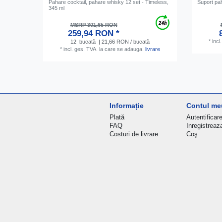
Pahare cocktail, pahare whisky 12 set - Timeless,
Suport p
345 ml
MSRP 301,65 RON
259,94 RON *
*
incl
12
bucată
| 21,66 RON / bucată
*
incl. ges. TVA.
la care se adauga.
livrare
Informație
Contul me
Plată
Autentificar
FAQ
Inregistreaz
Costuri de livrare
Coş