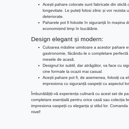
Acești pahare colorate sunt fabricate din sticlă d
longevitate. Le puteți folosi zilnic și vor rezista 
deteriorate.
Paharele pot fi folosite în siguranță în mașina 
economisind timp în bucătărie.
Design elegant și modern:
Culoarea măsline uimitoare a acestor pahare es
gastronomie, făcându-le o completare perfectă 
mesele de acasă.
Designul lor subtil, dar atrăgător, va face cu si
cine formale la ocazii mai casual.
Acești pahare pot fi, de asemenea, folosiți ca 
impresiona cu siguranță oaspeții cu aspectul lor
Îmbunătățiți-vă experiența culinară cu acest set de p
completare esențială pentru orice casă sau colecția bu
impresiona oaspeții cu eleganța și stilul lor. Comanda 
nivel!