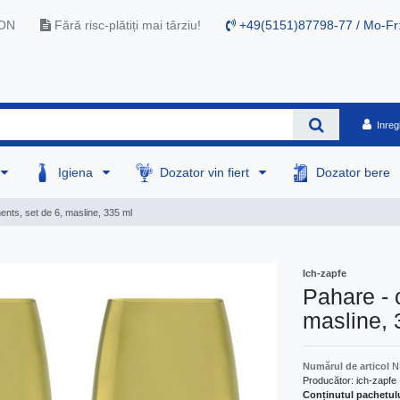
RON
Fără risc-plătiți mai târziu!
+49(5151)87798-77 / Mo-Fr
Inreg
Igiena
Dozator vin fiert
Dozator bere
ents, set de 6, masline, 335 ml
Ich-zapfe
Pahare - 
masline, 
Numărul de articol
N
Producător:
ich-zapfe
Conținutul pachetul