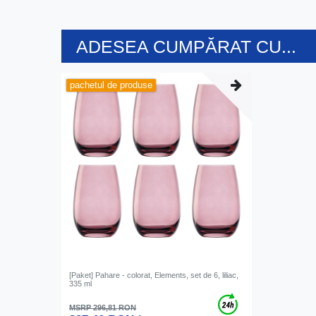
ADESEA CUMPĂRAT CU...
pachetul de produse
[Paket] Pahare - colorat, Elements, set de 6, liliac,
335 ml
MSRP 296,81 RON