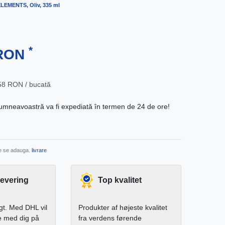
ELEMENTS, Oliv, 335 ml
*
 RON
58 RON / bucată
neavoastră va fi expediată în termen de 24 de ore!
re se adauga.
livrare
levering
Top kvalitet
igt. Med DHL vil
Produkter af højeste kvalitet
e med dig på
fra verdens førende