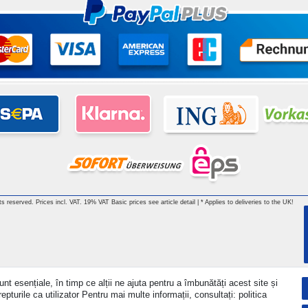
hts reserved. Prices incl. VAT. 19% VAT Basic prices see article detail | * Applies to deliveries to the UK!
nt esențiale, în timp ce alții ne ajuta pentru a îmbunătăți acest site și
turile ca utilizator Pentru mai multe informații, consultați: politica