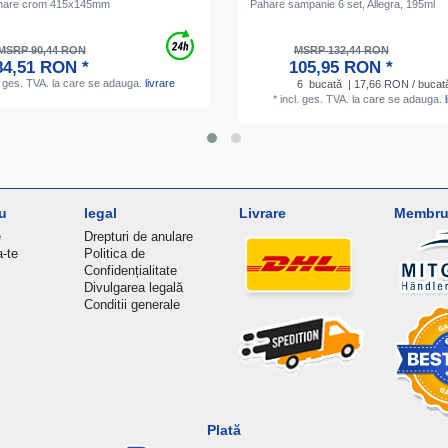
ahare crom 415x145mm
Pahare sampanie 6 set, Allegra, 195ml
MSRP 90,44 RON
MSRP 132,44 RON
84,51 RON *
105,95 RON *
. ges. TVA.
la care se adauga.
livrare
6
bucată
| 17,66 RON / bucat
*
incl. ges. TVA.
la care se adauga.
u
legal
Livrare
Membru 
e
Drepturi de anulare
a-te
Politica de
Confidențialitate
Divulgarea legală
Conditii generale
Plată