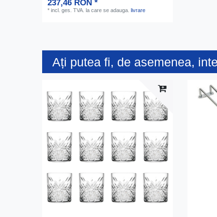
237,46 RON *
*
incl. ges. TVA.
la care se adauga.
livrare
Ați putea fi, de asemenea, int