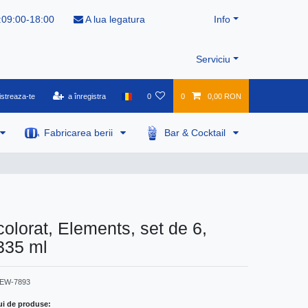
:09:00-18:00
A lua legatura
Info
Serviciu
istreaza-te
a înregistra
0
0
0,00 RON
Fabricarea berii
Bar & Cocktail
colorat, Elements, set de 6,
335 ml
EW-7893
ui de produse: