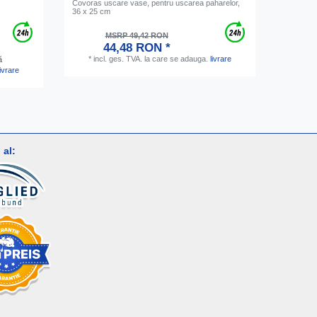
Covoras uscare vase, pentru uscarea paharelor,
[Paket] Pa
36 x 25 cm
335 ml
MSRP 49,42 RON
44,48 RON *
*
incl. ges. TVA.
la care se adauga.
livrare
*
inc
ă
livrare
al: