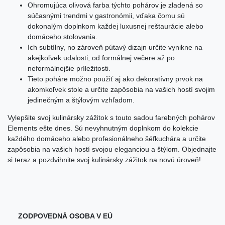
Ohromujúca olivová farba týchto pohárov je zladená so
súčasnými trendmi v gastronómii, vďaka čomu sú
dokonalým doplnkom každej luxusnej reštaurácie alebo
domáceho stolovania.
Ich subtílny, no zároveň pútavý dizajn určite vynikne na
akejkoľvek udalosti, od formálnej večere až po
neformálnejšie príležitosti.
Tieto poháre možno použiť aj ako dekoratívny prvok na
akomkoľvek stole a určite zapôsobia na vašich hostí svojim
jedinečným a štýlovým vzhľadom.
Vylepšite svoj kulinársky zážitok s touto sadou farebných pohárov
Elements ešte dnes. Sú nevyhnutným doplnkom do kolekcie
každého domáceho alebo profesionálneho šéfkuchára a určite
zapôsobia na vašich hostí svojou eleganciou a štýlom. Objednajte
si teraz a pozdvihnite svoj kulinársky zážitok na novú úroveň!
ZODPOVEDNÁ OSOBA V EÚ