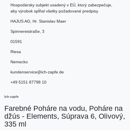
Hospodársky subjekt usadený v EÚ, ktorý zabezpečuje,
aby výrobok spĺňal všetky požadované predpisy.
HAJUS AG; Hr. Stanislav Maer
Spinnereistraße
,
3
01591
Riesa
Nemecko
kundenservice@ich-zapfe.de
+49 5151 87798 10
Ich-zapfe
Farebné Poháre na vodu, Poháre na
džús - Elements, Súprava 6, Olivový,
335 ml