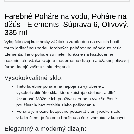
Farebné Poháre na vodu, Poháre na
džús - Elements, Súprava 6, Olivový,
335 ml
Vylepšite svoj kulinársky zážitok a zapôsobte na svojich hostí
touto jedinečnou sadou farebných pohárov na nápoje zo série
Elements. Tieto poháre sú nielen funkčné na každodenné
nosenie, ale vďaka svojmu modernému dizajnu a úžasnej olivovej
farbe dodajú vášmu stolu eleganciu.
Vysokokvalitné sklo:
Tieto farebné poháre na nápoje sú vyrobené z
vysokokvalitného skla, ktoré zaisťuje odolnosť a dlhú
životnosť. Môžete ich používať denne a vydržia časté
používanie bez rozbitia alebo poškodenia.
Poháre je možné bezpečne používať v umývačke riadu,
vďaka čomu je čistenie hračkou a šetrí vám čas v kuchyni.
Elegantný a moderný dizajn: