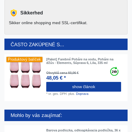
Sikkerhed
Sikker online shopping med SSL-certifikat.
ČASTO ZAKÚPENÉ S...
Produktový balíček
[Paket] Farebné Poháre na vodu, Poháre na
džús - Elements, Súprava 6, Lila, 335 ml
Obvyklá cena 60,06 €
48,05 € *
show článok
*
vr. ges. DPH.
plus.
Doprava
Mohlo by vás zaujímať:
Barova podlozka, odkvapkávacia podložka, 36 x