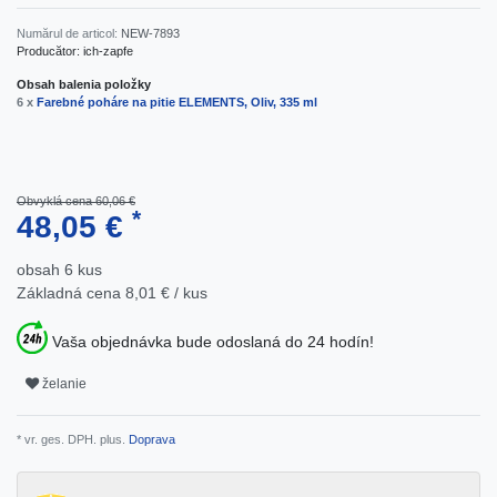
Numărul de articol:
NEW-7893
Producător:
ich-zapfe
Obsah balenia položky
6 x
Farebné poháre na pitie ELEMENTS, Oliv, 335 ml
Obvyklá cena 60,06 €
*
48,05 €
obsah
6
kus
Základná cena
8,01 € / kus
Vaša objednávka bude odoslaná do 24 hodín!
želanie
* vr. ges. DPH. plus.
Doprava