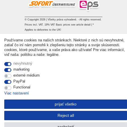
© Copyright 2026 | Všetky práva vyhradené. - All rights reserved.
Prices incl. VAT. 19% VAT Basic prices see article detail | *
Applies to deliveries to the UK!
Používame cookies na našich stránkach. Niektoré z nich sú nevyhnutné,
Kontakt
Withdraw from contract here
zatiaľ čo iní nám pomohli k zlepšeniu tejto stránky a svoje skúsenosti.
cookies, ktoré používame, a vaše práva ako užívateľ Pre viac informácií,
viď naša: politiku a naše: legálne.
nevyhnutný
marketing
externé médium
PayPal
Functional
Viac nastavení
prijať všetko
Reject all
zachrániť