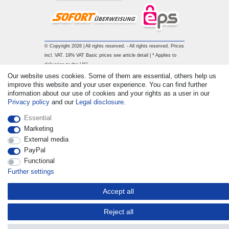
© Copyright 2026 | All rights reserved. - All rights reserved. Prices
incl. VAT. 19% VAT Basic prices see article detail | * Applies to
deliveries to the UK!
Our website uses cookies. Some of them are essential, others help us
improve this website and your user experience. You can find further
Contact
Withdraw from contract here
information about our use of cookies and your rights as a user in our
Privacy policy
and our
Legal disclosure
.
Essential
Marketing
External media
PayPal
Functional
Further settings
Accept all
Reject all