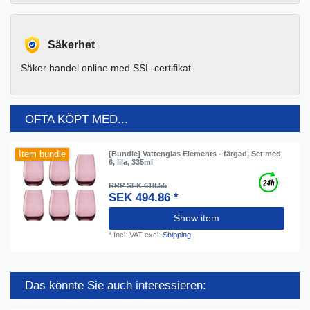
Säkerhet
Säker handel online med SSL-certifikat.
OFTA KÖPT MED...
Item bundle
[Bundle] Vattenglas Elements - färgad, Set med
6, lila, 335ml
RRP SEK 618.55
SEK 494.86 *
Show item
*
Incl. VAT
excl.
Shipping
Das könnte Sie auch interessieren: