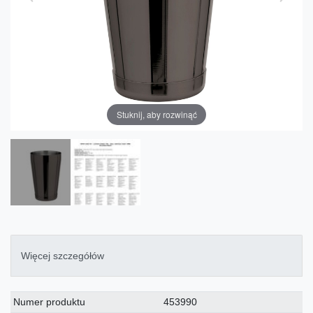
Stuknij, aby rozwinąć
Więcej szczegółów
Charakterystyka
Wartość
Numer produktu
453990