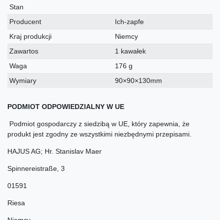
techniczna
Stan
Producent
Ich-zapfe
Kraj produkcji
Niemcy
Zawartos
1 kawałek
Waga
176 g
Wymiary
90×90×130mm
PODMIOT ODPOWIEDZIALNY W UE
Podmiot gospodarczy z siedzibą w UE, który zapewnia, że
produkt jest zgodny ze wszystkimi niezbędnymi przepisami.
HAJUS AG; Hr. Stanislav Maer
Spinnereistraße
,
3
01591
Riesa
Niemcy