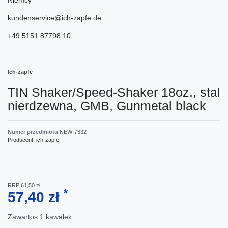
kundenservice@ich-zapfe.de
+49 5151 87798 10
Ich-zapfe
TIN Shaker/Speed-Shaker 18oz., stal
nierdzewna, GMB, Gunmetal black
Numer przedmiotu
NEW-7332
Producent:
ich-zapfe
RRP 61,50 zł
*
57,40 zł
Zawartos
1
kawałek