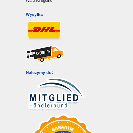
Warunki ogólne
Wysyłka
Należymy do: