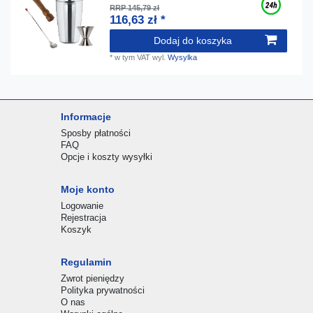
RRP 145,79 zł
116,63 zł *
Dodaj do koszyka
*
w tym VAT
wyl.
Wysylka
Informacje
Sposby płatności
FAQ
Opcje i koszty wysyłki
Moje konto
Logowanie
Rejestracja
Koszyk
Regulamin
Zwrot pieniędzy
Polityka prywatności
O nas