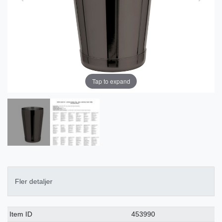
Tap to expand
Fler detaljer
Ceres::Template.singleItemTechnicalDataAttribute
Ceres::Template.singleItemTechnicalDataValue
Item ID
453990