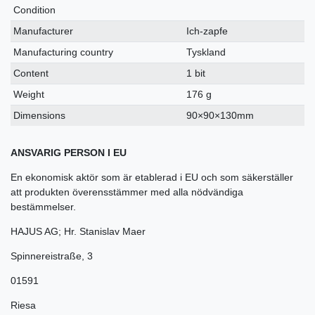
Condition
Manufacturer
Ich-zapfe
Manufacturing country
Tyskland
Content
1 bit
Weight
176 g
Dimensions
90×90×130mm
ANSVARIG PERSON I EU
En ekonomisk aktör som är etablerad i EU och som säkerställer
att produkten överensstämmer med alla nödvändiga
bestämmelser.
HAJUS AG; Hr. Stanislav Maer
Spinnereistraße
,
3
01591
Riesa