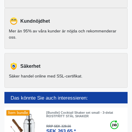
Kundnöjdhet
Mer än 95% av våra kunder är nöjda och rekommenderar
oss.
Säkerhet
Säker handel online med SSL-certifikat.
Das könnte Sie auch interessieren:
Item bundle
[Bundle] Cocktail Shaker set small - 3-delat
ROSTFRITT STÅL SHAKER
RRP SEK 329.56
SEK 263.65 *