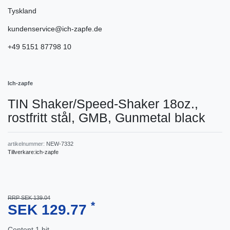
Tyskland
kundenservice@ich-zapfe.de
+49 5151 87798 10
Ich-zapfe
TIN Shaker/Speed-Shaker 18oz.,
rostfritt stål, GMB, Gunmetal black
artikelnummer:
NEW-7332
Tillverkare:
ich-zapfe
RRP SEK 139.04
*
SEK 129.77
Content
1
bit