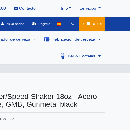
8:00
Contacto
Info
Servicios
Iniciar sesion
Registro
0
0
0,00 €
sador de cerveza
Fabricación de cerveza
Bar & Cócteles
er/Speed-Shaker 18oz., Acero
le, GMB, Gunmetal black
NEW-7332