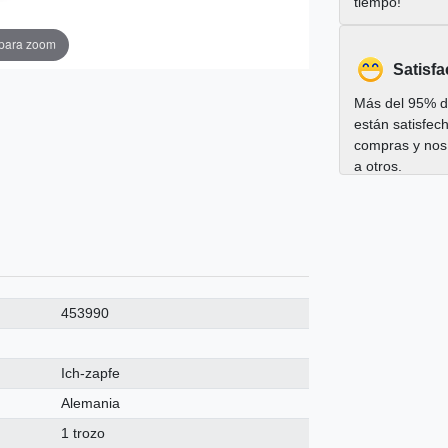
tiempo!
 para zoom
Satisfa
Más del 95% de
están satisfec
compras y nos
a otros.
453990
Ich-zapfe
Alemania
1 trozo