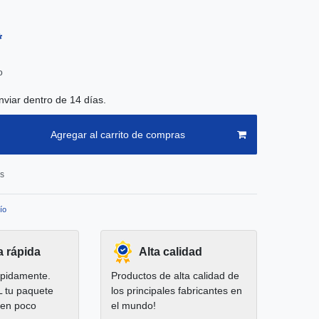
*
o
nviar dentro de 14 días.
Agregar al carrito de compras
os
ío
a rápida
Alta calidad
pidamente.
Productos de alta calidad de
L tu paquete
los principales fabricantes en
 en poco
el mundo!