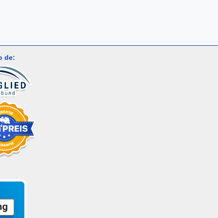
o de: