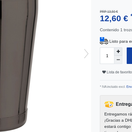
PRP 13,50 €
12,60 €
Contenido
1
troz
Listo para e
Lista de favorit
* IVA incluido excl.
Env
Entreg
Entregamos rá
¡Gracias a DH
estará contigo