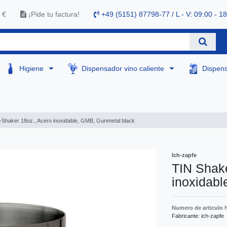
 €
¡Pide tu factura!
+49 (5151) 87798-77 / L - V: 09:00 - 1
Higiene
Dispensador vino caliente
Dispen
Shaker 18oz., Acero inoxidable, GMB, Gunmetal black
Ich-zapfe
TIN Shak
inoxidab
Numero de articulo
Fabricante:
ich-zapfe