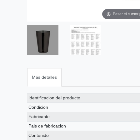
Pasar el cursor
Más detalles
Ceres::Template.singleItemTechnicalDataAttribute
Ceres::Template.singleItemTechnicalDataValue
Identificacion del producto
Condicion
Fabricante
Pais de fabricacion
Contenido