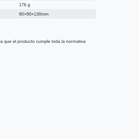
176 g
90×90×130mm
 que el producto cumple toda la normativa