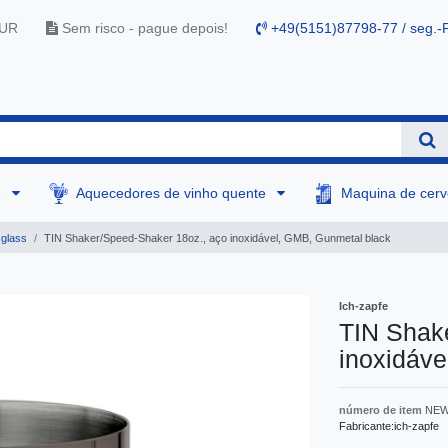
EUR
Sem risco - pague depois!
+49(5151)87798-77 / seg.-F
e
Aquecedores de vinho quente
Maquina de cer
 glass
TIN Shaker/Speed-Shaker 18oz., aço inoxidável, GMB, Gunmetal black
Ich-zapfe
TIN Shak
inoxidáve
número de item
NEW
Fabricante:
ich-zapfe