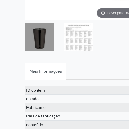
Hover para fa
Mais Informações
Ceres::Template.singleItemTechnicalDataAttribute
Ceres::Template.singleItemTechnicalDataValue
ID do item
estado
Fabricante
País de fabricação
conteúdo