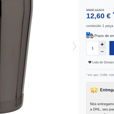
MSRP 13,50 €
12,60 €
conteúdo
1
peça
Prazo de en
Lista de Desejo
* incl. ges. CUBA. mai
Entreg
Nós entregamo
a DHL, seu pa