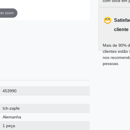
com você em 
zer zoom
Satisf
cliente
Mais de 90% d
clientes estão 
nos recomend
pessoas.
453990
Ich-zapfe
Alemanha
1 peça