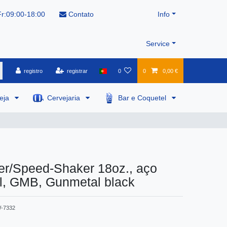
r:09:00-18:00
Contato
Info
Service
registro
registrar
0
0
0,00 €
veja
Cervejaria
Bar e Coquetel
er/Speed-Shaker 18oz., aço
l, GMB, Gunmetal black
-7332