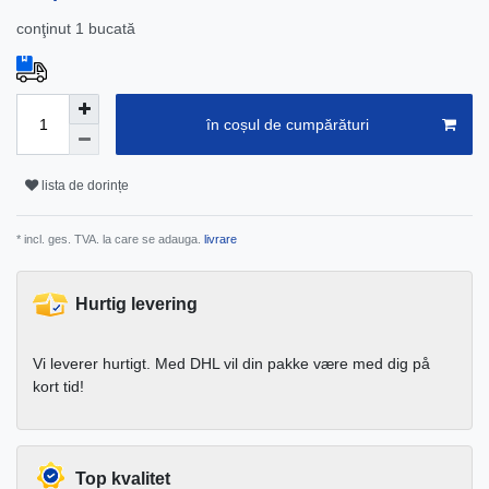
conţinut
1
bucată
în coșul de cumpărături
lista de dorințe
* incl. ges. TVA. la care se adauga.
livrare
Hurtig levering
Vi leverer hurtigt. Med DHL vil din pakke være med dig på
kort tid!
Top kvalitet