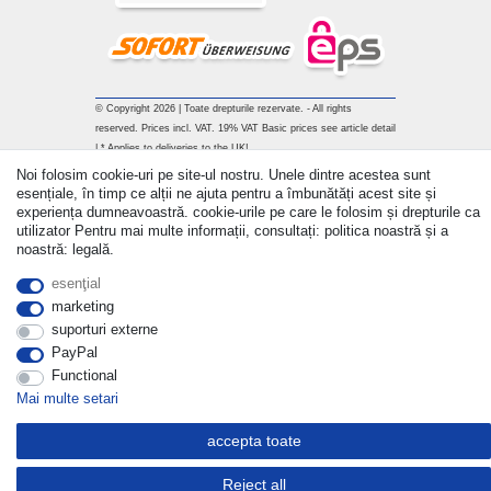
© Copyright 2026 | Toate drepturile rezervate. - All rights
reserved. Prices incl. VAT. 19% VAT Basic prices see article detail
| * Applies to deliveries to the UK!
Noi folosim cookie-uri pe site-ul nostru. Unele dintre acestea sunt
Withdraw from contract here
esențiale, în timp ce alții ne ajuta pentru a îmbunătăți acest site și
experiența dumneavoastră. cookie-urile pe care le folosim și drepturile ca
utilizator Pentru mai multe informații, consultați: politica noastră și a
a lua legatura
noastră: legală.
esenţial
marketing
suporturi externe
PayPal
Functional
Mai multe setari
accepta toate
Reject all