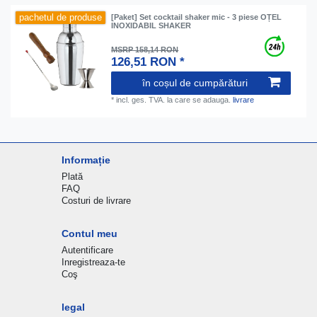
pachetul de produse
[Paket] Set cocktail shaker mic - 3 piese OȚEL
INOXIDABIL SHAKER
MSRP 158,14 RON
126,51 RON *
în coșul de cumpărături
*
incl. ges. TVA.
la care se adauga.
livrare
Informație
Plată
FAQ
Costuri de livrare
Contul meu
Autentificare
Inregistreaza-te
Coş
legal