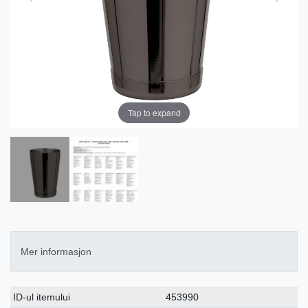
Tap to expand
Mer informasjon
Ceres::Template.singleItemTechnicalDataAttribute
Ceres::Template.singleItemTechnicalDataValue
ID-ul itemului
453990