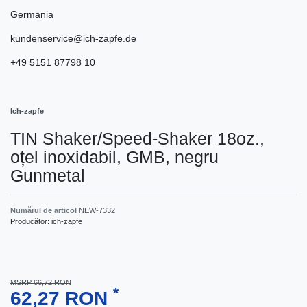
Germania
kundenservice@ich-zapfe.de
+49 5151 87798 10
Ich-zapfe
TIN Shaker/Speed-Shaker 18oz.,
oțel inoxidabil, GMB, negru
Gunmetal
Numărul de articol
NEW-7332
Producător:
ich-zapfe
MSRP 66,72 RON
*
62,27 RON