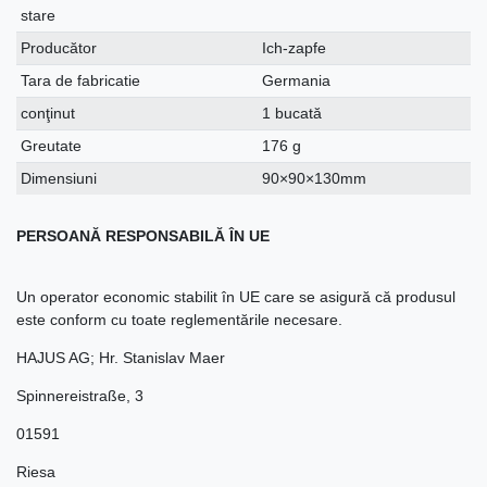
stare
Producător
Ich-zapfe
Tara de fabricatie
Germania
conţinut
1 bucată
Greutate
176 g
Dimensiuni
90×90×130mm
PERSOANĂ RESPONSABILĂ ÎN UE
Un operator economic stabilit în UE care se asigură că produsul
este conform cu toate reglementările necesare.
HAJUS AG; Hr. Stanislav Maer
Spinnereistraße
,
3
01591
Riesa