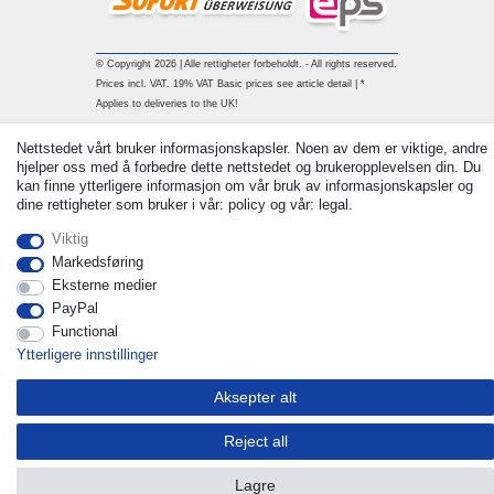
© Copyright 2026 | Alle rettigheter forbeholdt. - All rights reserved.
Prices incl. VAT. 19% VAT Basic prices see article detail | *
Applies to deliveries to the UK!
Withdraw from contract here
Nettstedet vårt bruker informasjonskapsler. Noen av dem er viktige, andre
hjelper oss med å forbedre dette nettstedet og brukeropplevelsen din. Du
kan finne ytterligere informasjon om vår bruk av informasjonskapsler og
Ta kontakt med
dine rettigheter som bruker i vår: policy og vår: legal.
Viktig
Markedsføring
Eksterne medier
PayPal
Functional
Ytterligere innstillinger
Aksepter alt
Reject all
Lagre