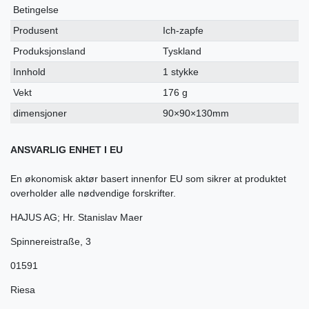
Betingelse
Produsent
Ich-zapfe
Produksjonsland
Tyskland
Innhold
1 stykke
Vekt
176 g
dimensjoner
90×90×130mm
ANSVARLIG ENHET I EU
En økonomisk aktør basert innenfor EU som sikrer at produktet
overholder alle nødvendige forskrifter.
HAJUS AG; Hr. Stanislav Maer
Spinnereistraße
,
3
01591
Riesa