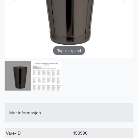
Tap to expand
Mer informasjon
Ceres::Template.singleItemTechnicalDataAttribute
Ceres::Template.singleItemTechnicalDataValue
Vare-ID
453990