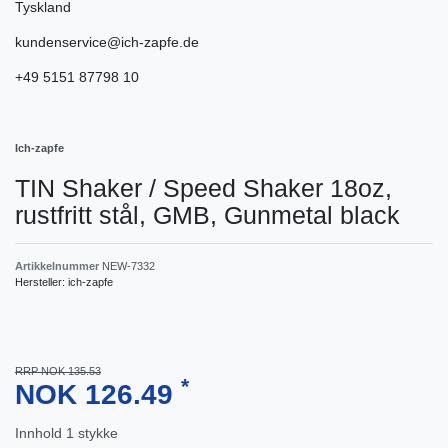
Tyskland
kundenservice@ich-zapfe.de
+49 5151 87798 10
Ich-zapfe
TIN Shaker / Speed ​​Shaker 18oz,
rustfritt stål, GMB, Gunmetal black
Artikkelnummer
NEW-7332
Hersteller:
ich-zapfe
RRP NOK 135.53
*
NOK 126.49
Innhold
1
stykke