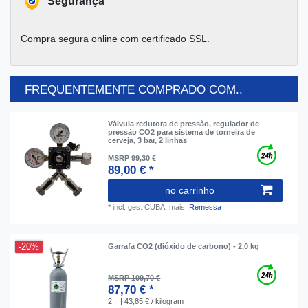
Segurança
Compra segura online com certificado SSL.
FREQUENTEMENTE COMPRADO COM..
Válvula redutora de pressão, regulador de
pressão CO2 para sistema de torneira de
cerveja, 3 bar, 2 linhas
MSRP 99,30 €
89,00 € *
no carrinho
*
incl. ges. CUBA.
mais.
Remessa
-20%
Garrafa CO2 (dióxido de carbono) - 2,0 kg
MSRP 109,70 €
87,70 € *
2
| 43,85 € / kilogram