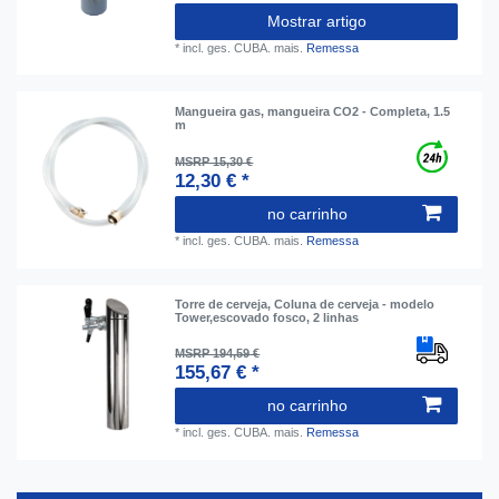
Mostrar artigo
*
incl. ges. CUBA.
mais.
Remessa
Mangueira gas, mangueira CO2 - Completa, 1.5
m
MSRP 15,30 €
12,30 € *
no carrinho
*
incl. ges. CUBA.
mais.
Remessa
Torre de cerveja, Coluna de cerveja - modelo
Tower,escovado fosco, 2 linhas
MSRP 194,59 €
155,67 € *
no carrinho
*
incl. ges. CUBA.
mais.
Remessa