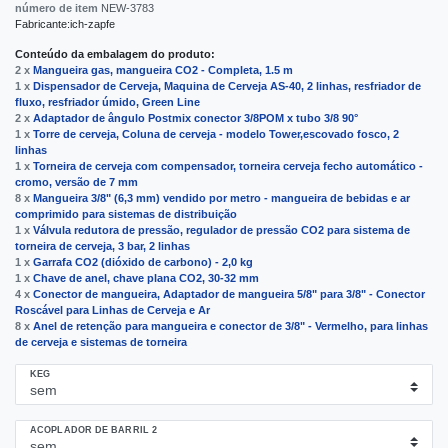
número de item
NEW-3783
Fabricante:
ich-zapfe
Conteúdo da embalagem do produto:
2 x
Mangueira gas, mangueira CO2 - Completa, 1.5 m
1 x
Dispensador de Cerveja, Maquina de Cerveja AS-40, 2 linhas, resfriador de
fluxo, resfriador úmido, Green Line
2 x
Adaptador de ângulo Postmix conector 3/8POM x tubo 3/8 90°
1 x
Torre de cerveja, Coluna de cerveja - modelo Tower,escovado fosco, 2
linhas
1 x
Torneira de cerveja com compensador, torneira cerveja fecho automático -
cromo, versão de 7 mm
8 x
Mangueira 3/8" (6,3 mm) vendido por metro - mangueira de bebidas e ar
comprimido para sistemas de distribuição
1 x
Válvula redutora de pressão, regulador de pressão CO2 para sistema de
torneira de cerveja, 3 bar, 2 linhas
1 x
Garrafa CO2 (dióxido de carbono) - 2,0 kg
1 x
Сhave de anel, chave plana CO2, 30-32 mm
4 x
Conector de mangueira, Adaptador de mangueira 5/8" para 3/8" - Conector
Roscável para Linhas de Cerveja e Ar
8 x
Anel de retenção para mangueira e conector de 3/8" - Vermelho, para linhas
de cerveja e sistemas de torneira
KEG
ACOPLADOR DE BARRIL 2