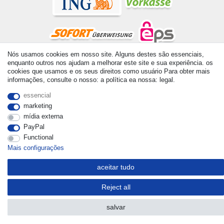
Nós usamos cookies em nosso site. Alguns destes são essenciais,
enquanto outros nos ajudam a melhorar este site e sua experiência. os
© Copyright 2026 | Todos os direitos reservados. - All rights
cookies que usamos e os seus direitos como usuário Para obter mais
reserved. Prices incl. VAT. 19% VAT Basic prices see article detail
informações, consulte o nosso: a política ea nossa: legal.
| * Applies to deliveries to the UK!
essencial
marketing
mídia externa
PayPal
Functional
Mais configurações
aceitar tudo
Reject all
salvar