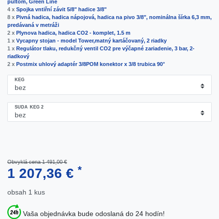
pultom, Green Line
4 x
Spojka vntiřní závit 5/8" hadice 3/8"
8 x
Pivná hadica, hadica nápojová, hadica na pivo 3/8", nominálna šírka 6,3 mm,
predávaná v metráži
2 x
Plynova hadica, hadica CO2 - komplet, 1.5 m
1 x
Vycapny stojan - model Tower,matný kartáčovaný, 2 riadky
1 x
Regulátor tlaku, redukčný ventil CO2 pre výčapné zariadenie, 3 bar, 2-
riadkový
2 x
Postmix uhlový adaptér 3/8POM konektor x 3/8 trubica 90°
KEG
SUDA KEG 2
Obvyklá cena 1 491,00 €
*
1 207,36 €
obsah
1
kus
Vaša objednávka bude odoslaná do 24 hodín!