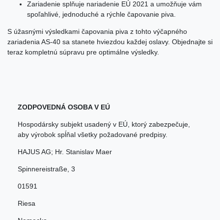
Zariadenie splňuje nariadenie EÚ 2021 a umožňuje vám
spoľahlivé, jednoduché a rýchle čapovanie piva.
S úžasnými výsledkami čapovania piva z tohto výčapného
zariadenia AS-40 sa stanete hviezdou každej oslavy. Objednajte si
teraz kompletnú súpravu pre optimálne výsledky.
ZODPOVEDNÁ OSOBA V EÚ
Hospodársky subjekt usadený v EÚ, ktorý zabezpečuje,
aby výrobok spĺňal všetky požadované predpisy.
HAJUS AG; Hr. Stanislav Maer
Spinnereistraße
,
3
01591
Riesa