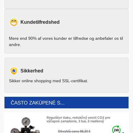
Kundetilfredshed
Mere end 90% af vores kunder er tilfredse og anbefaler os til
andre.
Sikkerhed
Sikker online shopping med SSL-certifikat.
ČASTO ZAKÚPENÉ S...
Regulátor tlaku, redukčný ventil CO2 pre
výčapné zariadenie, 3 bar, 2-riadkový
Obvyklá cena 99,30 €