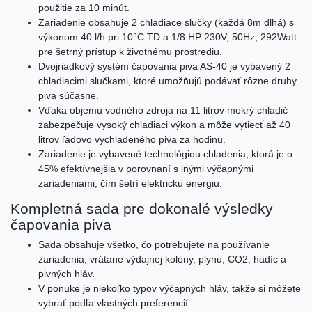
použitie za 10 minút.
Zariadenie obsahuje 2 chladiace slučky (každá 8m dlhá) s
výkonom 40 l/h pri 10°C TD a 1/8 HP 230V, 50Hz, 292Watt
pre šetrný prístup k životnému prostrediu.
Dvojriadkový systém čapovania piva AS-40 je vybavený 2
chladiacimi slučkami, ktoré umožňujú podávať rôzne druhy
piva súčasne.
Vďaka objemu vodného zdroja na 11 litrov mokrý chladič
zabezpečuje vysoký chladiaci výkon a môže vytiecť až 40
litrov ľadovo vychladeného piva za hodinu.
Zariadenie je vybavené technológiou chladenia, ktorá je o
45% efektívnejšia v porovnaní s inými výčapnými
zariadeniami, čím šetrí elektrickú energiu.
Kompletná sada pre dokonalé výsledky
čapovania piva
Sada obsahuje všetko, čo potrebujete na používanie
zariadenia, vrátane výdajnej kolóny, plynu, CO2, hadíc a
pivných hláv.
V ponuke je niekoľko typov výčapných hláv, takže si môžete
vybrať podľa vlastných preferencií.