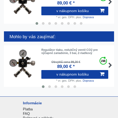
89,00 € *
v nákupnom košíku
*
vr. ges. DPH.
plus.
Doprava
Mohlo by vás zaujímať:
Regulátor tlaku, redukčný ventil CO2 pre
výčapné zariadenie, 3 bar, 2-riadkový
Obvyklá cena 99,30 €
89,00 € *
v nákupnom košíku
*
vr. ges. DPH.
plus.
Doprava
Informácie
Platba
FAQ