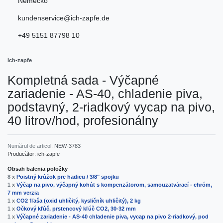
Nemecko
kundenservice@ich-zapfe.de
+49 5151 87798 10
Ich-zapfe
Kompletná sada - Výčapné
zariadenie - AS-40, chladenie piva,
podstavný, 2-riadkový vycap na pivo,
40 litrov/hod, profesionálny
Numărul de articol:
NEW-3783
Producător:
ich-zapfe
Obsah balenia položky
8 x
Poistný krúžok pre hadicu / 3/8" spojku
1 x
Výčap na pivo, výčapný kohút s kompenzátorom, samouzatvárací - chróm,
7 mm verzia
1 x
CO2 fľaša (oxid uhličitý, kysličník uhličitý), 2 kg
1 x
Očkový kľúč, prstencový kľúč CO2, 30-32 mm
1 x
Výčapné zariadenie - AS-40 chladenie piva, vycap na pivo 2-riadkový, pod