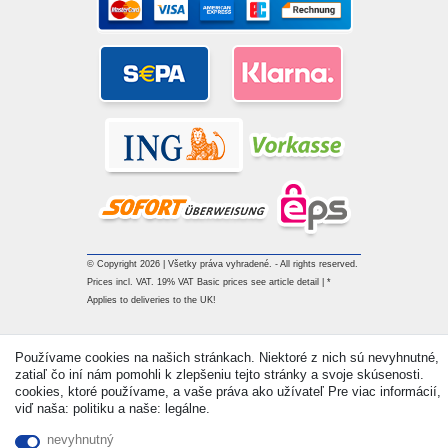
© Copyright 2026 | Všetky práva vyhradené. - All rights reserved.
Prices incl. VAT. 19% VAT Basic prices see article detail | *
Applies to deliveries to the UK!
Kontakt
Withdraw from contract here
Používame cookies na našich stránkach. Niektoré z nich sú nevyhnutné,
zatiaľ čo iní nám pomohli k zlepšeniu tejto stránky a svoje skúsenosti.
cookies, ktoré používame, a vaše práva ako užívateľ Pre viac informácií,
viď naša: politiku a naše: legálne.
nevyhnutný