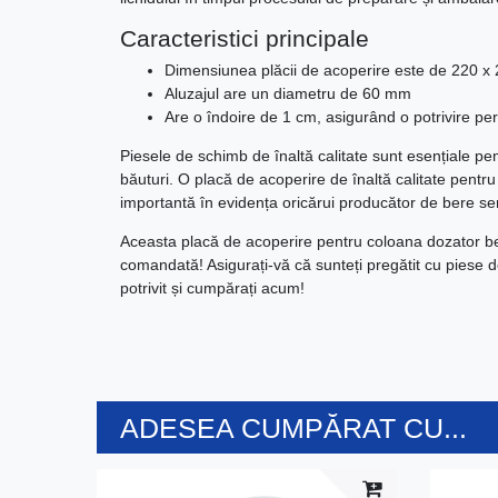
Caracteristici principale
Dimensiunea plăcii de acoperire este de 220 
Aluzajul are un diametru de 60 mm
Are o îndoire de 1 cm, asigurând o potrivire pe
Piesele de schimb de înaltă calitate sunt esențiale pen
băuturi. O placă de acoperire de înaltă calitate pent
importantă în evidența oricărui producător de bere ser
Aceasta placă de acoperire pentru coloana dozator be
comandată! Asigurați-vă că sunteți pregătit cu piese 
potrivit și cumpărați acum!
ADESEA CUMPĂRAT CU...