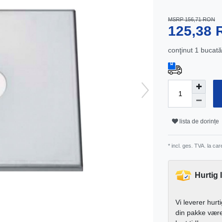
MSRP 156,71 RON
125,38
conţinut
1
bucată
lista de dorințe
* incl. ges. TVA. la ca
Hurtig 
Vi leverer hurt
din pakke vær