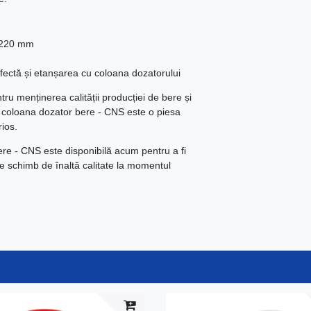
x 220 mm
rfectă și etanșarea cu coloana dozatorului
tru menținerea calității producției de bere și
ru coloana dozator bere - CNS este o piesa
ios.
re - CNS este disponibilă acum pentru a fi
de schimb de înaltă calitate la momentul