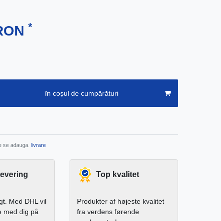
*
 RON
în coșul de cumpărături
re se adauga.
livrare
levering
Top kvalitet
igt. Med DHL vil
Produkter af højeste kvalitet
e med dig på
fra verdens førende