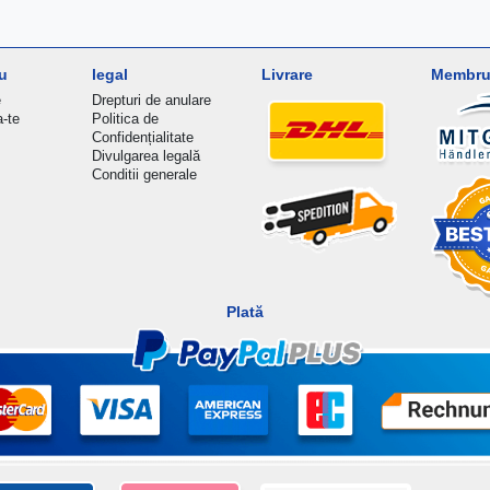
u
legal
Livrare
Membru 
e
Drepturi de anulare
a-te
Politica de
Confidențialitate
Divulgarea legală
Conditii generale
Plată