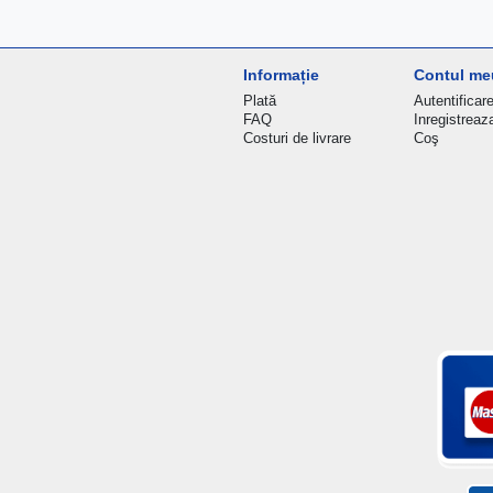
Informație
Contul me
Plată
Autentificar
FAQ
Inregistreaz
Costuri de livrare
Coş