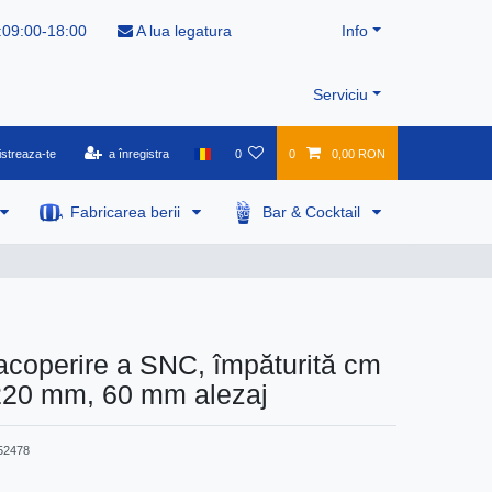
:09:00-18:00
A lua legatura
Info
Serviciu
istreaza-te
a înregistra
0
0
0,00 RON
Fabricarea berii
Bar & Cocktail
acoperire a SNC, împăturită cm
 220 mm, 60 mm alezaj
52478