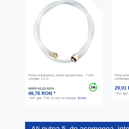
Furtun transparent, furtun dozator bere - 7 mm,
Perie pent
complet, 1.5 m
combinat
29,01
MSRP 62,22 RON
49,76 RON *
*
incl. ges
*
incl. ges. TVA.
la care se adauga.
livrare
Ați putea fi, de asemenea, int