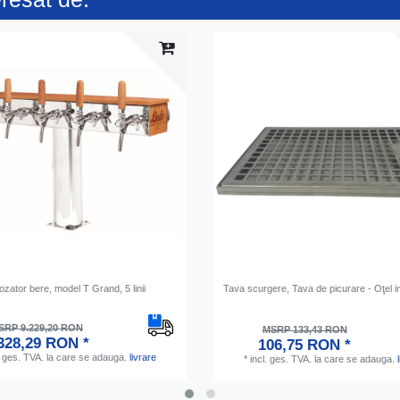
zator bere, model T Grand, 5 linii
Tava scurgere, Tava de picurare - Oţel in
SRP 9.229,20 RON
MSRP 133,43 RON
328,29 RON *
106,75 RON *
. ges. TVA.
la care se adauga.
livrare
*
incl. ges. TVA.
la care se adauga.