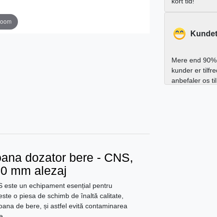
kort tid!
zoom
Kundet
Mere end 90% 
kunder er tilfr
anbefaler os ti
oana dozator bere - CNS,
60 mm alezaj
S este un echipament esențial pentru
 este o piesa de schimb de înaltă calitate,
oana de bere, și astfel evită contaminarea
e.