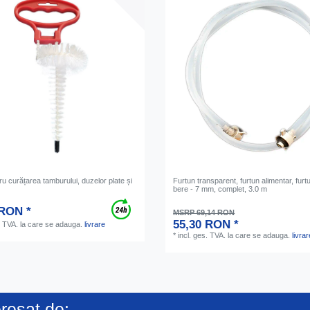
ru curățarea tamburului, duzelor plate și
Furtun transparent, furtun alimentar, fur
e
bere - 7 mm, complet, 3.0 m
 RON *
MSRP 69,14 RON
55,30 RON *
. TVA.
la care se adauga.
livrare
*
incl. ges. TVA.
la care se adauga.
livrar
eresat de: