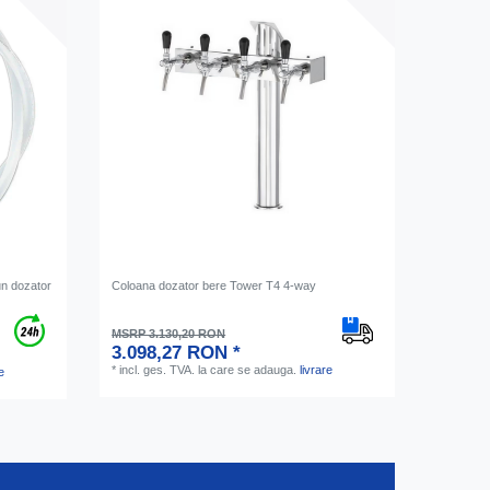
tun dozator
Coloana dozator bere Tower T4 4-way
MSRP 3.130,20 RON
3.098,27 RON *
*
incl. ges. TVA.
la care se adauga.
livrare
e