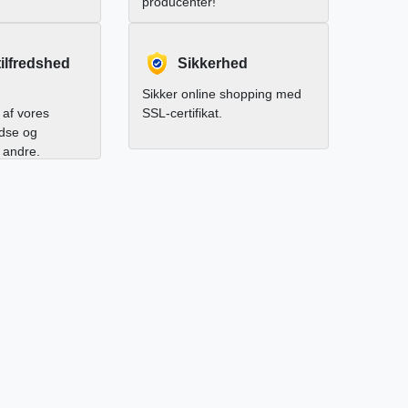
producenter!
ilfredshed
Sikkerhed
Sikker online shopping med
af vores
SSL-certifikat.
edse og
l andre.