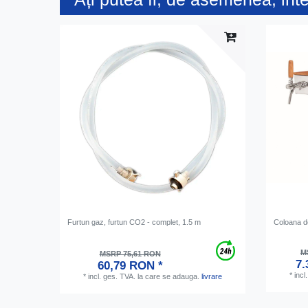
Furtun gaz, furtun CO2 - complet, 1.5 m
Coloana do
M
MSRP 75,61 RON
7.
60,79 RON *
*
incl
*
incl. ges. TVA.
la care se adauga.
livrare