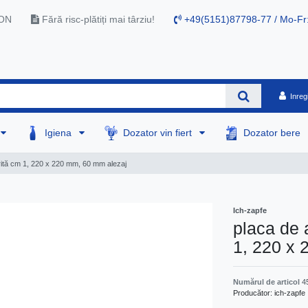
RON
Fără risc-plătiți mai târziu!
+49(5151)87798-77 / Mo-Fr
Inreg
Igiena
Dozator vin fiert
Dozator bere
rită cm 1, 220 x 220 mm, 60 mm alezaj
Ich-zapfe
placa de 
1, 220 x
Numărul de articol
4
Producător:
ich-zapfe