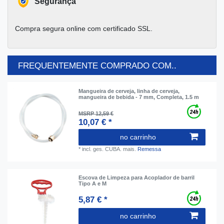
Segurança
Compra segura online com certificado SSL.
FREQUENTEMENTE COMPRADO COM..
Mangueira de cerveja, linha de cerveja,
mangueira de bebida - 7 mm, Completa, 1.5 m
MSRP 12,59 €
10,07 € *
no carrinho
*
incl. ges. CUBA.
mais.
Remessa
Escova de Limpeza para Acoplador de barril
Tipo A e M
5,87 € *
no carrinho