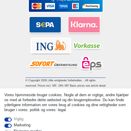
© Copyright 2026 | Alle rettigheder forbeholdes. - All rights
reserved. Prices incl. VAT. 19% VAT Basic prices see article detail
| * Applies to deliveries to the UK!
Vores hjemmeside bruger cookies. Nogle af dem er vigtige, andre hjælper
os med at forbedre dette websted og din brugeroplevelse. Du kan finde
yderligere information om vores brug af cookies og dine rettigheder som
Kontakt
Withdraw from contract here
bruger i vores: politik og vores: legal.
Vigtig
Marketing