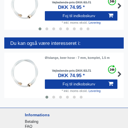
Vejledende pris DKK 93.71
DKK 74.95 *
Foj til indkobskurv
*
inkl. moms
ekskl.
Levering
Du kan også være interesseret i:
Ølslange, beer hose - 7 mm, komplet, 1.5 m
Vejledende pris DKK 93.71
DKK 74.95 *
Foj til indkobskurv
*
inkl. moms
ekskl.
Levering
Informations
Betaling
FAQ